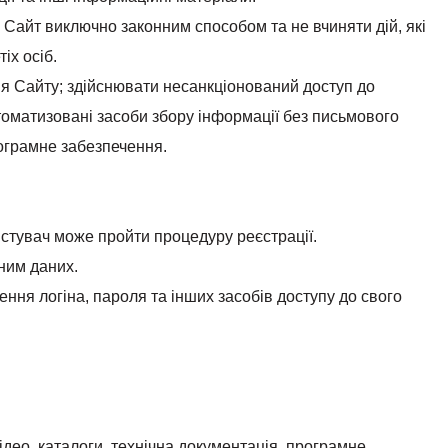
 Сайт виключно законним способом та не вчиняти дій, які
іх осіб.
я Сайту; здійснювати несанкціонований доступ до
оматизовані засоби збору інформації без письмового
ограмне забезпечення.
истувач може пройти процедуру реєстрації.
ним даних.
ення логіна, пароля та інших засобів доступу до свого
відео, каталоги, технічна документація, програмне