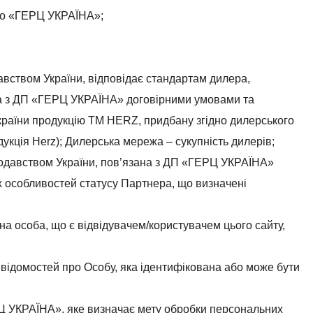
во «ГЕРЦ УКРАЇНА»;
авством України, відповідає стандартам дилера,
 з ДП «ГЕРЦ УКРАЇНА» договірними умовами та
країни продукцію ТМ HERZ, придбану згідно дилерського
кція Herz); Дилерська мережа – сукупність дилерів;
нодавством України, пов’язана з ДП «ГЕРЦ УКРАЇНА»
 особливостей статусу Партнера, що визначені
чна особа, що є відвідувачем/користувачем цього сайту,
ь відомостей про Особу, яка ідентифікована або може бути
 УКРАЇНА», яке визначає мету обробки персональних