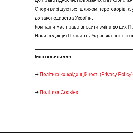
До правовідносин, пов’язаних із використан
Спори вирішуються шляхом переговорів, а у
до законодавства України.
Компанія має право вносити зміни до цих Пр
Нова редакція Правил набирає чинності з мо
Інші посилання
➔
Політика конфіденційності (Privacy Policy)
➔
Політика Cookies