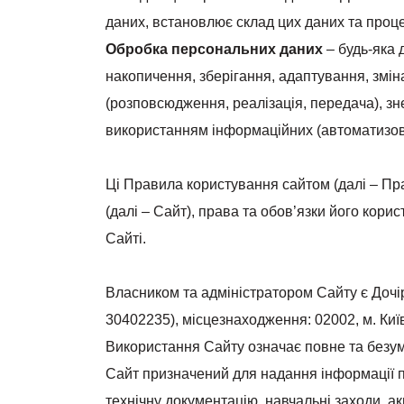
даних, встановлює склад цих даних та проце
Обробка персональних даних
– будь-яка д
накопичення, зберігання, адаптування, змі
(розповсюдження, реалізація, передача), зн
використанням інформаційних (автоматизов
Ці Правила користування сайтом (далі – Пр
(далі – Сайт), права та обов’язки його кори
Сайті.
Власником та адміністратором Сайту є До
30402235), місцезнаходження: 02002, м. Київ
Використання Сайту означає повне та безу
Сайт призначений для надання інформації п
технічну документацію, навчальні заходи, ак