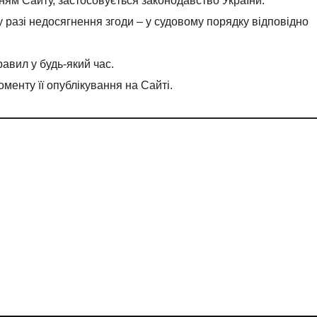
ням Сайту, застосовується законодавство України.
 разі недосягнення згоди – у судовому порядку відповідно
авил у будь-який час.
менту її опублікування на Сайті.