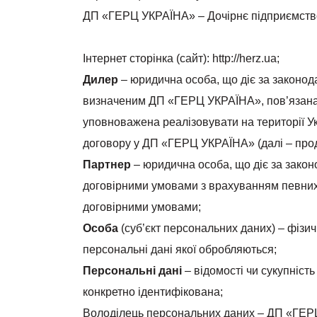
ДП «ГЕРЦ УКРАЇНА» – Дочірнє підприємст
Інтернет сторінка (сайт): http://herz.ua;
Дилер
– юридична особа, що діє за законод
визначеним ДП «ГЕРЦ УКРАЇНА», пов’язана
уповноважена реалізовувати на території У
договору у ДП «ГЕРЦ УКРАЇНА» (далі – проду
Партнер
– юридична особа, що діє за зако
договірними умовами з врахуванням певних
договірними умовами;
Особа
(суб’єкт персональних даних) – фізи
персональні дані якої обробляються;
Персональні дані
– відомості чи сукупніст
конкретно ідентифікована;
Володілець персональних даних – ДП «ГЕРЦ