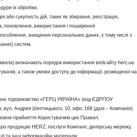
дури їх обробки;
ія або сукупність дій, таких як збирання, реєстрація,
на, поновлення, використання і поширення
еособлення, знищення персональних даних, у тому числі з
аних) систем.
авила) визначають порядок використання вебсайту herz.ua
стувачів, а також умови доступу до інформації, розміщеної на
чірнє підприємство «ГЕРЦ УКРАЇНА» (код ЄДРПОУ
, вул. Андрея Шептицького, 10, офіс 168 (далі – Компанія).
мовне прийняття Користувачем цих Правил.
ро продукцію HERZ, послуги Компанії, дилерську мережу,
ції та інші інформаційні матеріали.