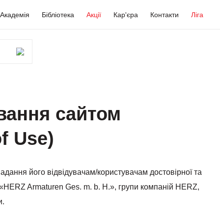
Академія
Бібліотека
Акції
Кар'єра
Контакти
Ліга
вання сайтом
f Use)
 надання його відвідувачам/користувачам достовірної та
«HERZ Armaturen Ges. m. b. H.», групи компаній HERZ,
и.