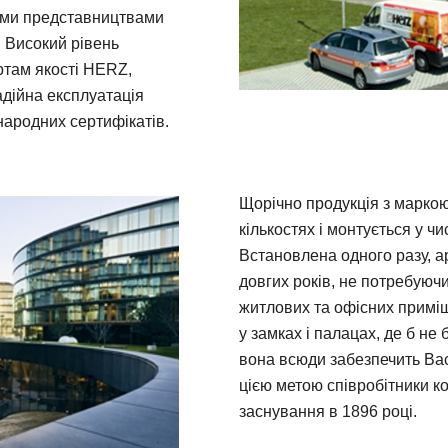
ими представництвами
 Високий рівень
ртам якості HERZ,
адійна експлуатація
народних сертифікатів.
Щорічно продукція з марко
кількостях і монтується у чи
Встановлена одного разу, 
довгих років, не потребуюч
житлових та офісних приміщ
у замках і палацах, де б н
вона всюди забезпечить Ва
цією метою співробітники к
заснування в 1896 році.