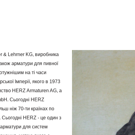
2-х позиційним регулюванням
er & Lehrner KG, виробника
також арматури для пивної
отужнішим на ті часи
рської Імперії, якого в 1973
иство HERZ Armaturen AG, а
mbH. Сьогодні HERZ
льш ніж 70-ти країнах по
. Сьогодні HERZ - це один з
 арматури для систем