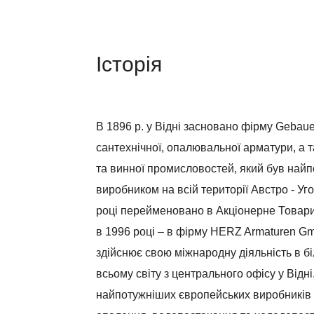
Кульові крани;
Термоприводи з 
Історія
В 1896 р. у Відні засновано фірму Gebau
сантехнічної, опалювальної арматури, а 
та винної промисловостей, який був найп
виробником на всій території Австро - Уго
році перейменовано в Акціонерне Товар
в 1996 році – в фірму HERZ Armaturen G
здійснює свою міжнародну діяльність в бі
всьому світу з центрального офісу у Відні
найпотужніших європейських виробників