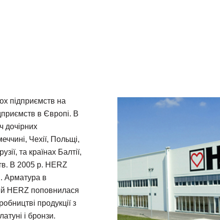
ох підприємств на
ідприємств в Європі. В
ч дочірних
еччині, Чехії, Польщі,
узії, та країнах Балтії,
тв. В 2005 р. HERZ
U. Арматура в
ній HERZ поповнилася
робництві продукції з
латуні і бронзи.