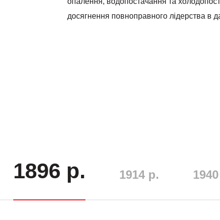
опалення, водопостачання та холодопост
досягнення повноправного лідерства в да
1896 р.
1914 р.
1940