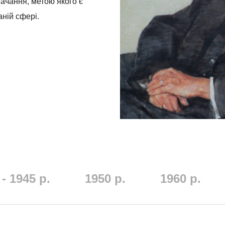
ачання, метою якого є
ній сфері.
 - 1945 р.
1950 р.
1960 р.