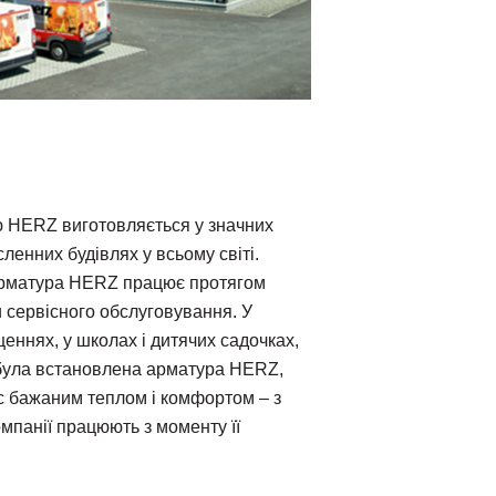
ю HERZ виготовляється у значних
сленних будівлях у всьому світі.
арматура HERZ працює протягом
и сервісного обслуговування. У
еннях, у школах і дитячих садочках,
е була встановлена арматура HERZ,
с бажаним теплом і комфортом – з
омпанії працюють з моменту її