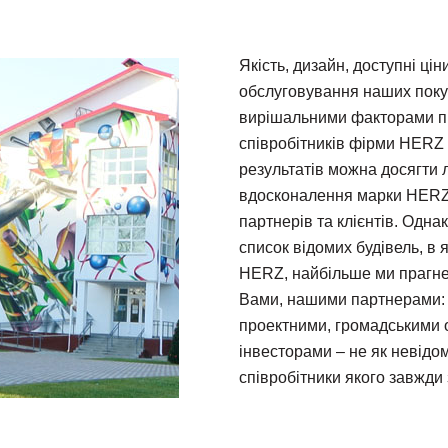
Якість, дизайн, доступні цін
обслуговування наших покуп
вирішальними факторами пр
співробітників фірми HERZ 
результатів можна досягти 
вдосконалення марки HERZ 
партнерів та клієнтів. Одн
список відомих будівель, в
HERZ, найбільше ми прагне
Вами, нашими партнерами:
проектними, громадськими 
інвесторами – не як невідом
співробітники якого завжди 