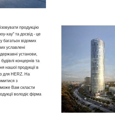
ізовувати продукцію
оу-хау” та досвід - це
у багатьох відомих
них уславлені
 державні установи,
 будівлі концернів та
ня нашої продукції в
ою для HERZ. На
омитися з
оможе Вам скласти
одукції володіє фірма