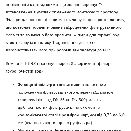
порівнянні з картриджними, що значно спрощує їх
встановлення в умовах обмеженого монтажного простору.
Фільтри для холодної води мають чашу із прозорого пластику,
що дозволяє побачити рівень забруднення фільтрувального
елемента та вчасно його промити. Фільтри для гарячої води
мають чашу із пластику Trogamid, що дозволяє
використовувати його при робочій температурі до 60 °С.
Компанія HERZ пропонує широкий асортимент фільтрів
грубої очистки води:
Фланцеві фільтри-грязьовики
з нахиленим
положенням фільтрувального елемента(діапазон
типорозмірів – від DN 25 до DN 500) мають
дрібносітчастий фільтрувальний елемент з
хромонікелевої сталі з розміром чарунки від 0,75 до 6,0
мм (залежить від типорозміру фільтра).
Муфтові сітчасті фільтри
з нахиленим положенням