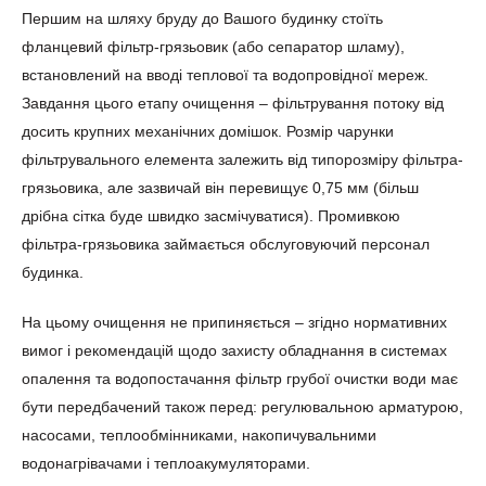
Першим на шляху бруду до Вашого будинку стоїть
фланцевий фільтр-грязьовик (або сепаратор шламу),
встановлений на вводі теплової та водопровідної мереж.
Завдання цього етапу очищення – фільтрування потоку від
досить крупних механічних домішок. Розмір чарунки
фільтрувального елемента залежить від типорозміру фільтра-
грязьовика, але зазвичай він перевищує 0,75 мм (більш
дрібна сітка буде швидко засмічуватися). Промивкою
фільтра-грязьовика займається обслуговуючий персонал
будинка.
На цьому очищення не припиняється – згідно нормативних
вимог і рекомендацій щодо захисту обладнання в системах
опалення та водопостачання фільтр грубої очистки води має
бути передбачений також перед: регулювальною арматурою,
насосами, теплообмінниками, накопичувальними
водонагрівачами і теплоакумуляторами.