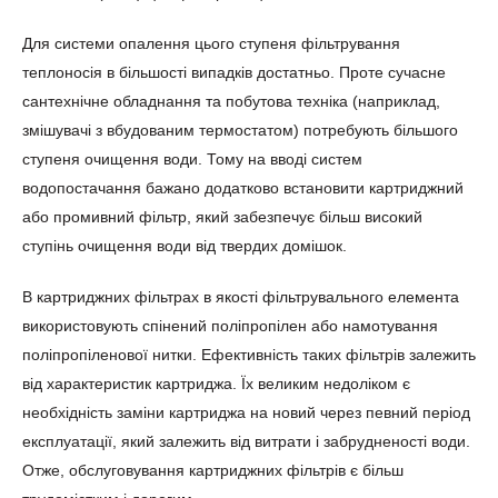
Для системи опалення цього ступеня фільтрування
теплоносія в більшості випадків достатньо. Проте сучасне
сантехнічне обладнання та побутова техніка (наприклад,
змішувачі з вбудованим термостатом) потребують більшого
ступеня очищення води. Тому на вводі систем
водопостачання бажано додатково встановити картриджний
або промивний фільтр, який забезпечує більш високий
ступінь очищення води від твердих домішок.
В картриджних фільтрах в якості фільтрувального елемента
використовують спінений поліпропілен або намотування
поліпропіленової нитки. Ефективність таких фільтрів залежить
від характеристик картриджа. Їх великим недоліком є
необхідність заміни картриджа на новий через певний період
експлуатації, який залежить від витрати і забрудненості води.
Отже, обслуговування картриджних фільтрів є більш