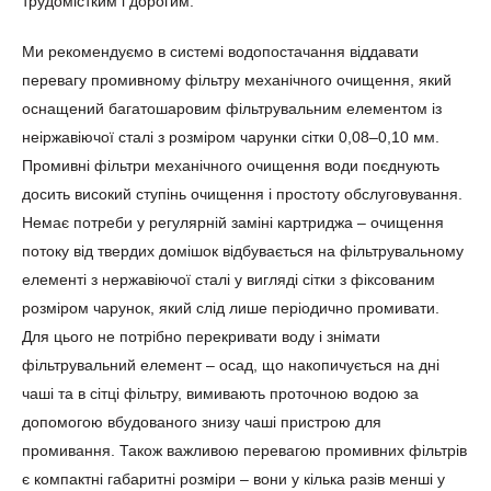
трудомістким і дорогим.
Ми рекомендуємо в системі водопостачання віддавати
перевагу промивному фільтру механічного очищення, який
оснащений багатошаровим фільтрувальним елементом із
неіржавіючої сталі з розміром чарунки сітки 0,08–0,10 мм.
Промивні фільтри механічного очищення води поєднують
досить високий ступінь очищення і простоту обслуговування.
Немає потреби у регулярній заміні картриджа – очищення
потоку від твердих домішок відбувається на фільтрувальному
елементі з нержавіючої сталі у вигляді сітки з фіксованим
розміром чарунок, який слід лише періодично промивати.
Для цього не потрібно перекривати воду і знімати
фільтрувальний елемент – осад, що накопичується на дні
чаші та в сітці фільтру, вимивають проточною водою за
допомогою вбудованого знизу чаші пристрою для
промивання. Також важливою перевагою промивних фільтрів
є компактні габаритні розміри – вони у кілька разів менші у