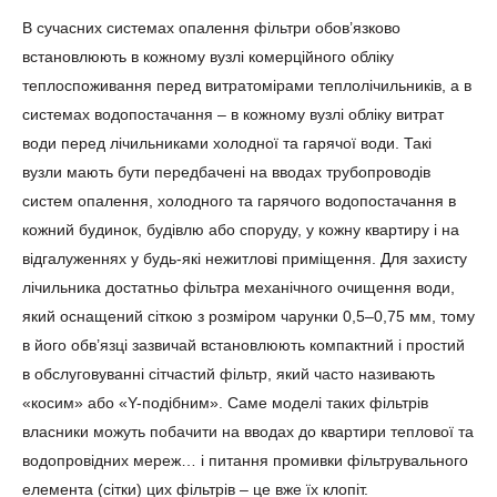
В сучасних системах опалення фільтри обов’язково
встановлюють в кожному вузлі комерційного обліку
теплоспоживання перед витратомірами теплолічильників, а в
системах водопостачання – в кожному вузлі обліку витрат
води перед лічильниками холодної та гарячої води. Такі
вузли мають бути передбачені на вводах трубопроводів
систем опалення, холодного та гарячого водопостачання в
кожний будинок, будівлю або споруду, у кожну квартиру і на
відгалуженнях у будь-які нежитлові приміщення. Для захисту
лічильника достатньо фільтра механічного очищення води,
який оснащений сіткою з розміром чарунки 0,5–0,75 мм, тому
в його обв’язці зазвичай встановлюють компактний і простий
в обслуговуванні сітчастий фільтр, який часто називають
«косим» або «Y-подібним». Саме моделі таких фільтрів
власники можуть побачити на вводах до квартири теплової та
водопровідних мереж… і питання промивки фільтрувального
елемента (сітки) цих фільтрів – це вже їх клопіт.