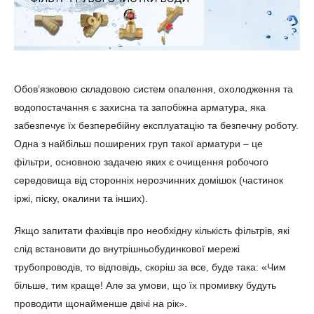
Обов’язковою складовою систем опалення, охолодження та
водопостачання є захисна та запобіжна арматура, яка
забезпечує їх безперебійну експлуатацію та безпечну роботу.
Одна з найбільш поширених груп такої арматури – це
фільтри, основною задачею яких є очищення робочого
середовища від сторонніх нерозчинних домішок (частинок
іржі, піску, окалини та інших).
Якщо запитати фахівців про необхідну кількість фільтрів, які
слід встановити до внутрішньобудинкової мережі
трубопроводів, то відповідь, скоріш за все, буде така: «Чим
більше, тим краще! Але за умови, що їх промивку будуть
проводити щонайменше двічі на рік».