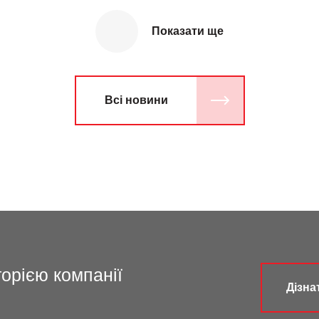
Показати ще
Всі новини
торією компанії
Дізна