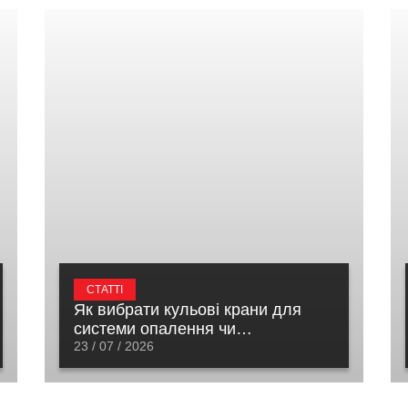
СТАТТІ
Як вибрати кульові крани для
системи опалення чи
водопостачання
23 / 07 / 2026