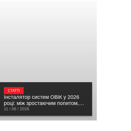
СТАТТІ
Інсталятор систем ОВіК у 2026
році: між зростаючим попитом,
реальними ризиками та новою
11 / 06 / 2026
цінністю партнерства