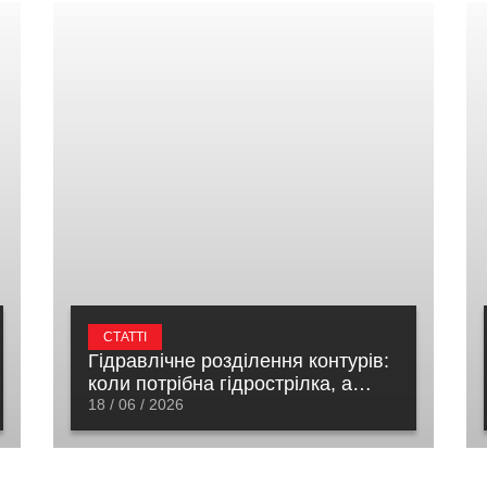
СТАТТІ
Гідравлічне розділення контурів:
коли потрібна гідрострілка, а
коли – розподільний колектор
18 / 06 / 2026