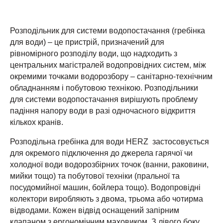
Розподільник для системи водопостачання (гребінка
для води) – це пристрій, призначений для
рівномірного розподілу води, що надходить з
центральних магістралей водопровідних систем, між
окремими точками водорозбору – санітарно-технічним
обладнанням і побутовою технікою. Розподільники
для системи водопостачання вирішують проблему
падіння напору води в разі одночасного відкриття
кількох кранів.
Розподільна гребінка для води HERZ застосовується
для окремого підключення до джерела гарячої чи
холодної води водорозбірних точок (ванни, раковини,
мийки тощо) та побутової техніки (пральної та
посудомийної машин, бойлера тощо). Водопровідні
колектори виробляють з двома, трьома або чотирма
відводами. Кожен відвід оснащений запірним
клапаном з ергономічним маховиком. З лівого боку