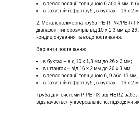
в теплоізоляції товщиною 6 або 9 мм, в бу
в захисній гофротрубі, в бухтах – 16 х 2 м
2. Металополімерна труба PE-RT/AI/PE-RT
діапазоні типорозмірів від 10 х 1,3 мм до 2
кондиціонування та водопостачання.
Варіанти постачання:
в бухтах – від 10 х 1,3 мм до 26 х 3 мм;
в штангах – від 16 х 2 мм до 26 х 3 мм;
в теплоізоляції товщиною 6, 9 або 13 мм, 
в захисній гофротрубі, в бухтах – 16 х 2 м
Труба для системи PIPEFIX від HERZ забезп
відзначається універсальністю, підходячи як