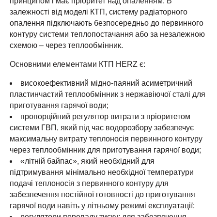
принципом і має пріоритет над опаленням. В
залежності від моделі КТП, систему радіаторного
опалення підключають безпосередньо до первинного
контуру системи теплопостачання або за незалежною
схемою – через теплообмінник.
Основними елементами КТП HERZ є:
високоефективний мідно-паяний асиметричний
пластинчастий теплообмінник з нержавіючої сталі для
приготування гарячої води;
пропорційний регулятор витрати з пріоритетом
системи ГВП, який під час водорозбору забезпечує
максимальну витрату теплоносія первинного контуру
через теплообмінник для приготування гарячої води;
«літній байпас», який необхідний для
підтримування мінімально необхідної температури
подачі теплоносія з первинного контуру для
забезпечення постійної готовності до приготування
гарячої води навіть у літньому режимі експлуатації;
регулятори перепаду тиску: для забезпечення