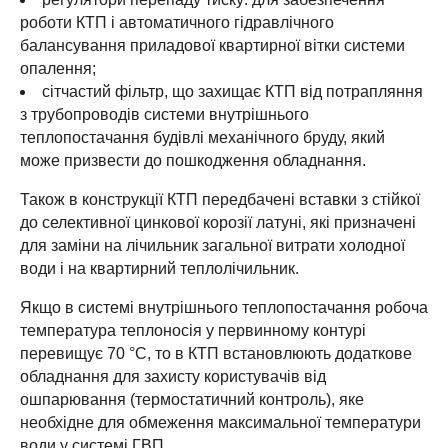
роботи КТП і автоматичного гідравлічного
балансування приладової квартирної вітки системи
опалення;
сітчастий фільтр, що захищає КТП від потрапляння
з трубопроводів системи внутрішнього
теплопостачання будівлі механічного бруду, який
може призвести до пошкодження обладнання.
Також в конструкції КТП передбачені вставки з стійкої
до селективної цинкової корозії латуні, які призначені
для заміни на лічильник загальної витрати холодної
води і на квартирний теплолічильник.
Якщо в системі внутрішнього теплопостачання робоча
температура теплоносія у первинному контурі
перевищує 70 °C, то в КТП встановлюють додаткове
обладнання для захисту користувачів від
ошпарювання (термостатичний контроль), яке
необхідне для обмеження максимальної температури
води у системі ГВП.