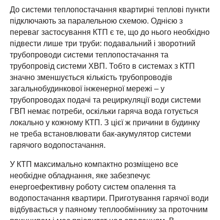
До системи теплопостачання квартирні теплові пункти
підключають за паралельною схемою. Однією з
переваг застосування КТП є те, що до нього необхідно
підвести лише три труби: подавальний і зворотний
трубопроводи системи теплопостачання та
трубопровід системи ХВП. Тобто в системах з КТП
значно зменшується кількість трубопроводів
загальнобудинкової інженерної мережі – у
трубопроводах подачі та рециркуляції води системи
ГВП немає потреби, оскільки гаряча вода готується
локально у кожному КТП. З цієї ж причини в будинку
не треба встановлювати бак-акумулятор системи
гарячого водопостачання.
У КТП максимально компактно розміщено все
необхідне обладнання, яке забезпечує
енергоефективну роботу систем опалення та
водопостачання квартири. Приготування гарячої води
відбувається у паяному теплообміннику за проточним