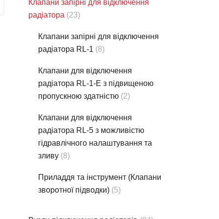
Клапани запірні для відключення
радіатора
(23)
Клапани запірні для відключення
радіатора RL-1
(8)
Клапани для відключення
радіатора RL-1-E з підвищеною
пропускною здатністю
(2)
Клапани для відключення
радіатора RL-5 з можливістю
гідравлічного налаштування та
зливу
(8)
Приладдя та інструмент (Клапани
зворотної підводки)
(5)