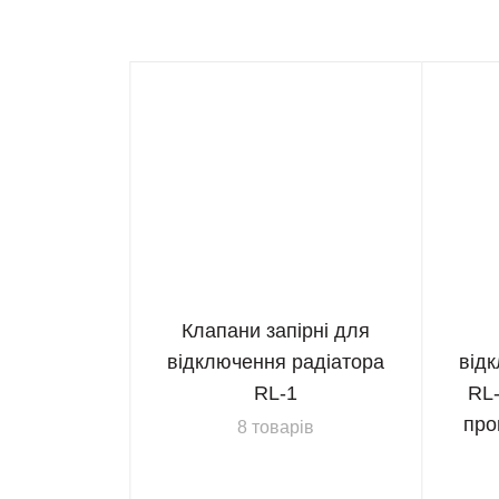
Клапани запірні для
відключення радіатора
від
RL-1
RL
про
8 товарів