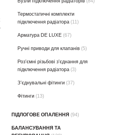
Вузли підключення радіаторів
(84)
Термостатичнi комплекти
х
підключення радіатора
(11)
.
Арматура DE LUXE
(67)
Ручні приводи для клапанів
(5)
Роз’ємні різьбові з’єднання для
підключення радіатора
(3)
і
З’єднувальні фітинги
(37)
Фітинги
(13)
ПІДЛОГОВЕ ОПАЛЕННЯ
(94)
БАЛАНСУВАННЯ ТА