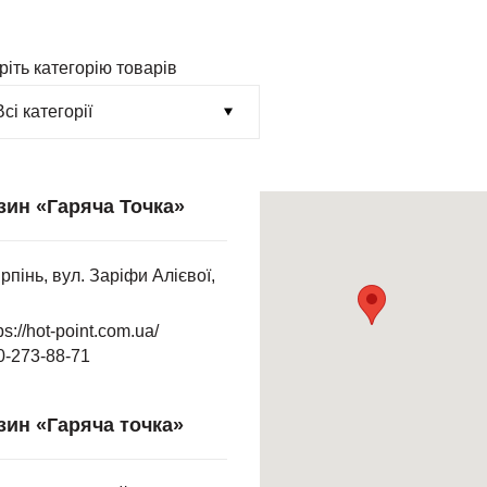
ріть категорію товарів
зин «Гаряча Точка»
Ірпінь, вул. Заріфи Алієвої,
ps://hot-point.com.ua/
0-273-88-71
зин «Гаряча точка»