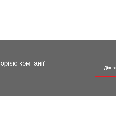
торією компанії
Дізна