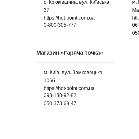
с. Крюківщина, вул. Київська,
м.
37
Ма
https://hot-point.com.ua
htt
0-800-305-777
06
05
Магазин «Гаряча точка»
м. Київ, вул. Замковецька,
106б
https://hot-point.com.ua
098-188-92-82
050-373-69-47