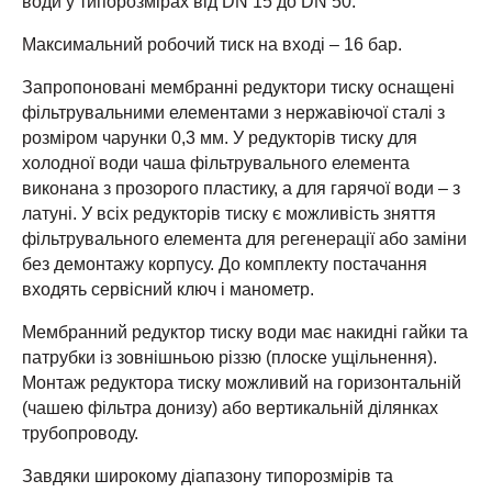
води у типорозмірах від DN 15 до DN 50.
Максимальний робочий тиск на вході – 16 бар.
Запропоновані мембранні редуктори тиску оснащені
фільтрувальними елементами з нержавіючої сталі з
розміром чарунки 0,3 мм. У редукторів тиску для
холодної води чаша фільтрувального елемента
виконана з прозорого пластику, а для гарячої води – з
латуні. У всіх редукторів тиску є можливість зняття
фільтрувального елемента для регенерації або заміни
без демонтажу корпусу. До комплекту постачання
входять сервісний ключ i манометр.
Мембранний редуктор тиску води має накидні гайки та
патрубки із зовнішньою різзю (плоске ущільнення).
Монтаж редуктора тиску можливий на горизонтальній
(чашею фільтра донизу) або вертикальній ділянках
трубопроводу.
Завдяки широкому діапазону типорозмірів та