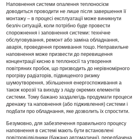
Наповнення системи опалення теплоносієм
доводиться проводити не лише після завершення її
монтажу – в процесі експлуатації може виникнути
безліч ситуацій, коли потрібно буде провести
спорожнення і заповнення системи: технічне
обслуговування, ремонт або заміна обладнання,
аварія, проведення промивання тощо. Неправильне
наповнення може призвести до перевищення
концентрації кисню в теплоносії та утворення
повітряних пробок, що призводить до нерівномірного
прогріву радіаторів, підвищеного ризику
шумоутворення, збільшення енергоспоживання а
також корозії та виходу з ладу окремих елементів
системи. Тому бажано заздалегідь продумати процеси
дренажу та наповнення (або підживлення) системи і
подбати про обладнання, яке дозволить їх спростити.
Безумовно, для забезпечення правильного процесу
наповнення в системі мають бути встановлені
повітровідвідники (бажано автоматичні), передбачена