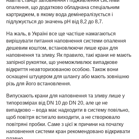
навіть станції заповнення і підживлення системи
опалення, що додатково обладнана спеціальним
картриджем, в якому вода демінералізується і
підлужується до значень pH від 8,2 до 8,7.
На жаль, в Україні все ще частіше намагаються
вирішувати питання наповнення системи опалення
дешевим коштом, встановлюючи лише кран для
наповнення та зливу. Як правило, такі крани не мають
запірної рукоятки, що унеможливлює випадкове
відкриття неавторизованою особою. Також вони
оснащені штуцером для шлангу або мають зовнішню
різь для його встановлення.
Випускають крани для наповнення та зливу лише у
типорозмірах від DN 10 до DN 20, але це не
випадково – вода має надходити в систему повільно,
щоб повітря встигало виходити, а не створювало
повітряні пробки. Саме з цієї ж причини на початку
наповнення системи кран рекомендовано відкривати
плавно.