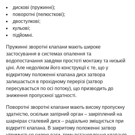
дискові (пружинні);
поворотні (пелюсткові);
двостулкові;
кульові;
підйомні.
Пружинні зворотні клапани мають широке
застосування в системах опалення та
водопостачання завдяки простоті монтажу та низькій
ціні. Але недоліком його конструкції є те, що у
відкритому положенні клапана диск затвора
залишається в прохідному перерізі (затвор
пересувається по осі потоку), що призводить до
зниження пропускної здатності.
Поворотні зворотні клапани мають високу пропускну
здатністю, оскільки запірний орган – закріплений на
шарнірах сталевий диск – радіально зміщується при
відкритті клапана. В закритому положенні затвор
утримується силою ваги, тому встановлення клапанів