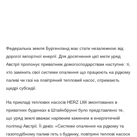
Федеральна земля Бургенланд має стати незалежною від
дорогої імпортної енергії. Для досягнення цієї мети уряд
Австрії пропонує приватним домогосподарствам наступне: ті,
хто замінить свої системи опалення що працюють на рідкому
паливі чи газі на повітряний тепловий насос, отримають
щедрі субсидії.
На прикладі теплових насосів HERZ LWi змонтованих в
приватних будинках в Штайнбрунні було представлено те,
що уряд землі вважає наріжним каменем в енергетичній
політиці Австрії. Її девіз: «Системи опалення на рідкому та
газоподібному паливі геть з будинку, повітряні теплові насоси