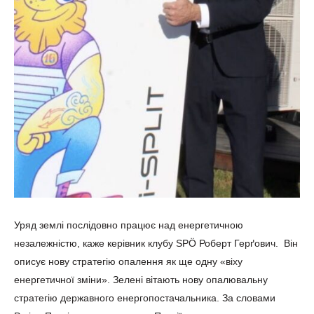
Уряд землі послідовно працює над енергетичною
незалежністю, каже керівник клубу SPÖ Роберт Герґович. Він
описує нову стратегію опалення як ще одну «віху
енергетичної зміни». Зелені вітають нову опалювальну
стратегію державного енергопостачальника. За словами