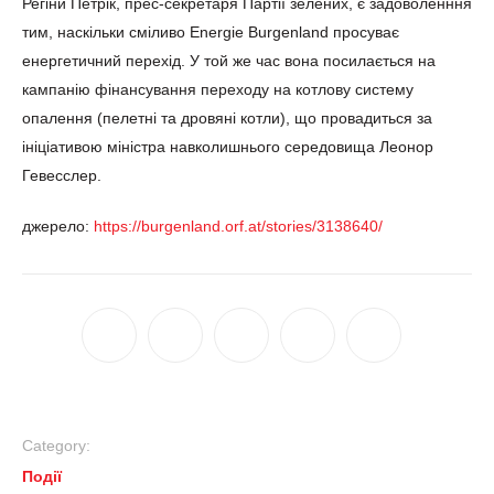
Регіни Петрік, прес-секретаря Партії зелених, є задоволенння
тим, наскільки сміливо Energie Burgenland просуває
енергетичний перехід. У той же час вона посилається на
кампанію фінансування переходу на котлову систему
опалення (пелетні та дровяні котли), що провадиться за
ініціативою міністра навколишнього середовища Леонор
Гевесслер.
джерело:
https://burgenland.orf.at/stories/3138640/
Category:
Події