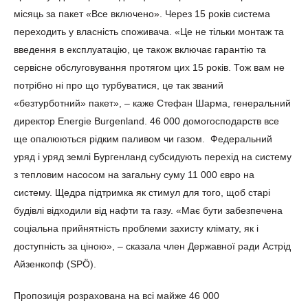
місяць за пакет «Все включено». Через 15 років система
переходить у власність споживача. «Це не тільки монтаж та
введення в експлуатацію, це також включає гарантію та
сервісне обслуговування протягом цих 15 років. Тож вам не
потрібно ні про що турбуватися, це так званий
«безтурботний» пакет», – каже Стефан Шарма, генеральний
директор Energie Burgenland. 46 000 домогосподарств все
ще опалюються рідким паливом чи газом. Федеральний
уряд і уряд землі Бургенланд субсидують перехід на систему
з тепловим насосом на загальну суму 11 000 євро на
систему. Щедра підтримка як стимул для того, щоб старі
будівлі відходили від нафти та газу. «Має бути забезпечена
соціальна прийнятність проблеми захисту клімату, як і
доступність за ціною», – сказала член Державної ради Астрід
Айзенкопф (SPÖ).
Пропозиція розрахована на всі майже 46 000