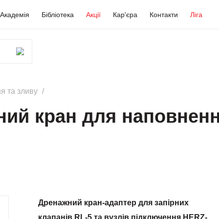
Академія
Бібліотека
Акції
Кар'єра
Контакти
Ліга
я та зливу
ий кран для наповненн
Дренажний кран-адаптер для запірних
клапанів RL-5 та
вузлів підключення HERZ-