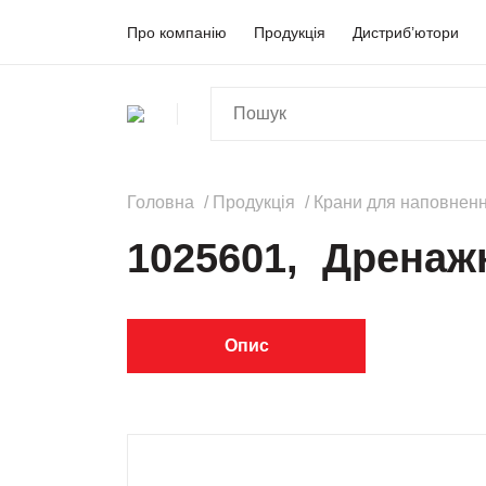
Про компанію
Продукція
Дистриб’ютори
Головна
Продукція
Крани для наповненн
1025601, Дренажн
Опис