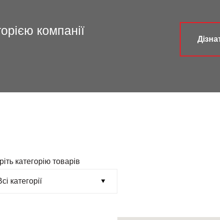
торією компанії
Дізна
ріть категорію товарів