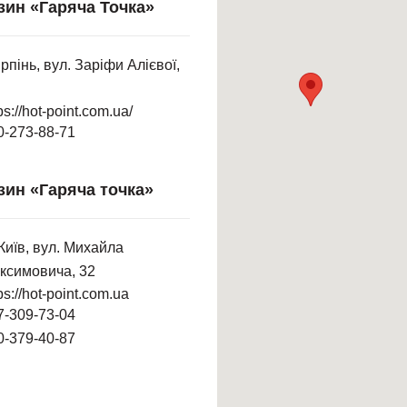
зин «Гаряча Точка»
Ірпінь, вул. Заріфи Алієвої,
ps://hot-point.com.ua/
0-273-88-71
зин «Гаряча точка»
 Київ, вул. Михайла
ксимовича, 32
ps://hot-point.com.ua
7-309-73-04
0-379-40-87