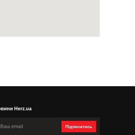
вини Herz.ua
Підписатись