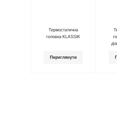
Термостатична
Т
головка KLASSIK
г
ді
Переглянути