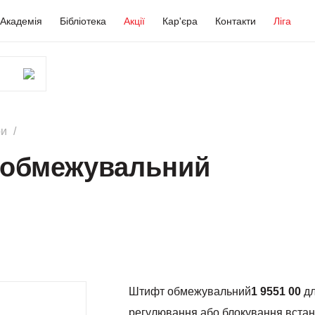
Академія
Бібліотека
Акції
Кар'єра
Контакти
Ліга
ри
 обмежувальний
Штифт обмежувальний
1 9551 00
дл
регулювання або блокування вста