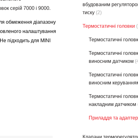
вбудованим регуляторо
ок cepiй 7000 i 9000.
тиску
(2)
ля обмеження діапазону
Термостатичнi головки
новленого налаштування
Термостатичнi голов
 Не підходить для MINI
Термостатичнi головк
виносним датчиком
(
Термостатичнi головк
виносним керування
Термостатичнi головк
накладним датчиком
Приладдя та адапте
Клапани терморегулято