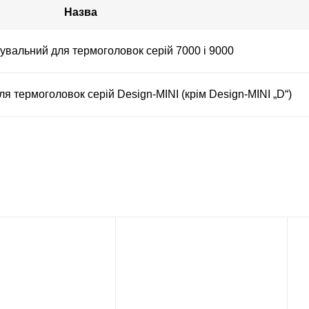
Назва
вальний для термоголовок cepiй 7000 i 9000
 термоголовок cepiй Design-MINI (крім Design-MINI „D“)