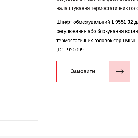
налаштування термостатичних голов
Штифт обмежувальний
1 9551 02
д
регулювання або блокування вста
термостатичних головок cepiї MINI.
„D“ 1920099.
Замовити