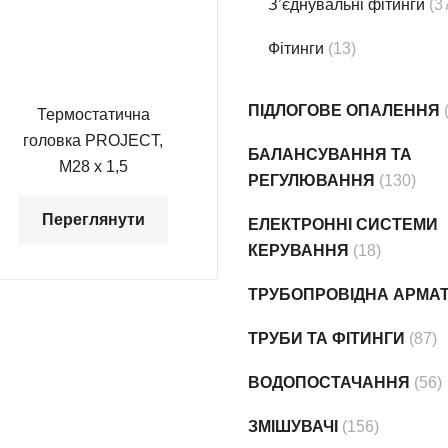
З’єднувальні фітинги
(3
Фітинги
(13)
ПІДЛОГОВЕ ОПАЛЕННЯ
Термостатична
головка PROJECT,
БАЛАНСУВАННЯ ТА
М28 х 1,5
РЕГУЛЮВАННЯ
(130)
Переглянути
ЕЛЕКТРОННІ СИСТЕМИ
КЕРУВАННЯ
(18)
ТРУБОПРОВІДНА АРМА
ТРУБИ ТА ФІТИНГИ
(87)
ВОДОПОСТАЧАННЯ
(56)
ЗМІШУВАЧІ
(156)