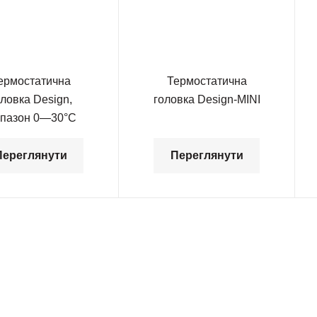
ермостатична
Термостатична
оловка Design,
головка Design-MINI
апазон 0—30°С
Переглянути
Переглянути