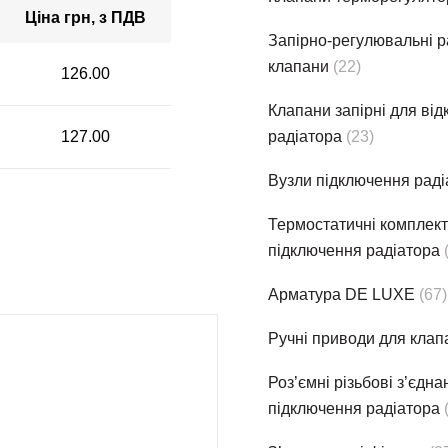
Ціна грн, з ПДВ
Запірно-регулювальні р
клапани
(22)
126.00
Клапани запірні для ві
127.00
радіатора
(23)
Вузли підключення раді
Термостатичнi комплек
підключення радіатора
Арматура DE LUXE
(67)
Ручні приводи для клап
Роз’ємні різьбові з’єдн
підключення радіатора