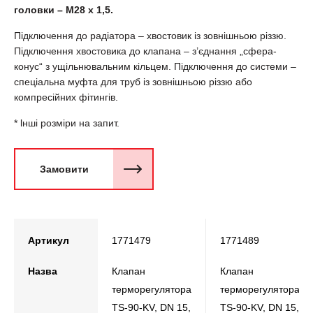
головки – М28 х 1,5.
Підключення до радіатора – хвостовик із зовнішньою різзю.
Підключення хвостовика до клапана – з’єднання „сфера-
конус“ з ущільнювальним кільцем. Підключення до системи –
спеціальна муфта для труб із зовнішньою різзю або
компресійних фітингів.
* lншi розміри на запит.
Замовити
Артикул
1771479
1771489
Назва
Клапан
Клапан
терморегулятора
терморегулятора
TS-90-KV, DN 15,
TS-90-KV, DN 15,