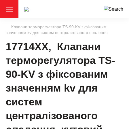
Клапани терморегулятора TS-90-KV з фіксованим
значенням kv для систем централізованого опалення
17714XX, Клапани
терморегулятора TS-
90-KV з фіксованим
значенням kv для
систем
централізованого