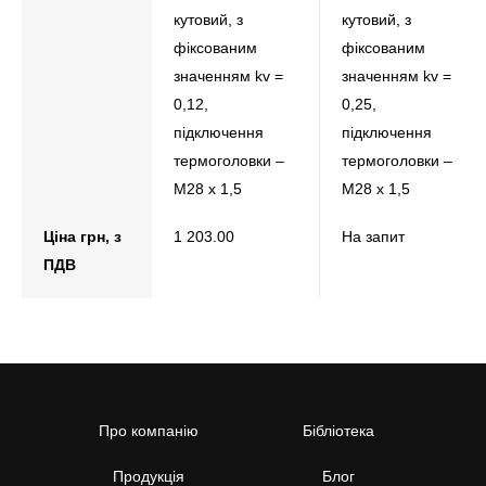
кутовий, з
кутовий, з
фіксованим
фіксованим
значенням kv =
значенням kv =
0,12,
0,25,
підключення
підключення
термоголовки –
термоголовки –
М28 х 1,5
М28 х 1,5
Ціна грн, з
1 203.00
На запит
ПДВ
Про компанію
Бібліотека
Продукція
Блог