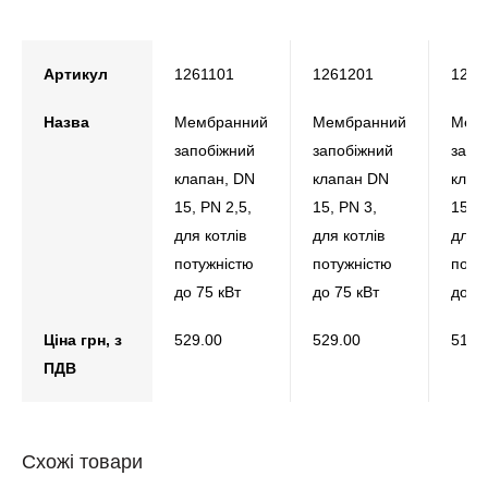
Артикул
1261101
1261201
1261
Назва
Мембранний
Мембранний
Мем
запобіжний
запобіжний
запо
клапан, DN
клапан DN
клап
15, РN 2,5,
15, РN 3,
15, Р
для котлів
для котлів
для к
потужністю
потужністю
поту
до 75 кВт
до 75 кВт
до 75
Ціна грн, з
529.00
529.00
513.
ПДВ
Схожі товари