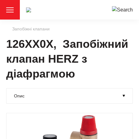
Запобіжні клапани
126XX0X, Запобіжний
клапан HERZ з
діафрагмою