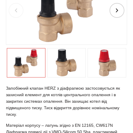
Запобіжний клапан HERZ з діафрагмою застосовується як
захисний елемент для котлів центрального опалення і в
закритих системах опалення. Він захищає котел від
підвищеного тиску. Тиск відкриття дорівнює номінальному
тиску.
Матеріал корпусу – латунь згідно з EN 12165, CW617N
Діафрагма прямої дії з VMQ-Silicom 50 Sha, пластиковий