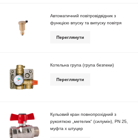
Автоматичний повітровідвідник з
функцією впуску та випуску повітря
Переглянути
Котельна група (група безпеки)
Переглянути
Кульовий кран повнопрохідний з
рукояткою „метелик“ (силумін), РN 25,
муфта х штуцер