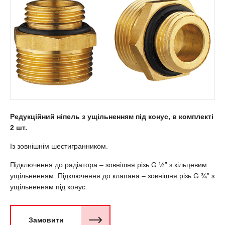
Редукційний ніпель з ущільненням під конус, в комплекті
2 шт.
Із зовнішнім шестигранником.
Підключення до радіатора – зовнішня різь G ½” з кільцевим
ущільненням. Підключення до клапана – зовнішня різь G ¾” з
ущільненням під конус.
Замовити