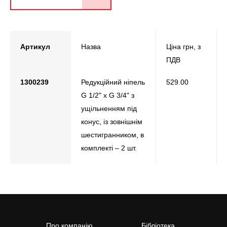
Артикул
Назва
Ціна грн, з
ПДВ
1300239
Редукційний ніпель
529.00
G 1/2" x G 3/4" з
ущільненням під
конус, із зовнішнім
шестигранником, в
комплекті – 2 шт.
Про компанію
Бібліотека