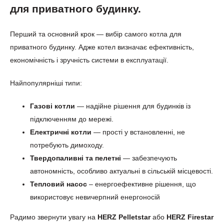
для приватного будинку.
Перший та основний крок — вибір самого котла для
приватного будинку. Адже котел визначає ефективність,
економічність і зручність системи в експлуатації.
Найпопулярніші типи:
Газові котли
— надійне рішення для будинків із
підключенням до мережі.
Електричні котли
— прості у встановленні, не
потребують димоходу.
Твердопаливні та пелетні
— забезпечують
автономність, особливо актуальні в сільській місцевості.
Тепловий насос
– енергоефективне рішення, що
використовує невичерпний енергоносій
Радимо звернути увагу на
HERZ Pelletstar
або
HERZ Firestar