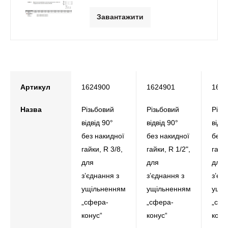
Завантажити
Артикул
1624900
1624901
1624
Назва
Різьбовий
Різьбовий
Різь
відвід 90°
відвід 90°
відві
без накидної
без накидної
без 
гайки, R 3/8,
гайки, R 1/2",
гайки
для
для
для
з’єднання з
з’єднання з
з’єд
ущільненням
ущільненням
ущіл
„сфера-
„сфера-
„сфе
конус“
конус“
кону