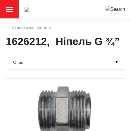
З’єднувальні фітинги
1626212, Ніпель G ¾”