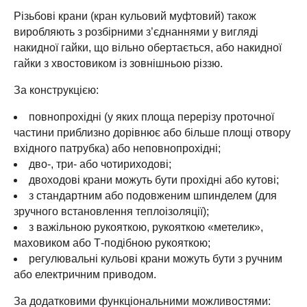
Різьбові крани (кран кульовий муфтовий) також
виробляють з розбірними з’єднаннями у вигляді
накидної гайки, що вільно обертається, або накидної
гайки з хвостовиком із зовнішньою різзю.
За конструкцією:
повнопрохідні (у яких площа перерізу проточної
частини приблизно дорівнює або більше площі отвору
вхідного патрубка) або неповнопрохідні;
дво-, три- або чотириходові;
двоходові крани можуть бути прохідні або кутові;
з стандартним або подовженим шпинделем (для
зручного встановлення теплоізоляції);
з важільною рукояткою, рукояткою «метелик»,
маховиком або Т-подібною рукояткою;
регулювальні кульові крани можуть бути з ручним
або електричним приводом.
За додатковими функціональними можливостями: