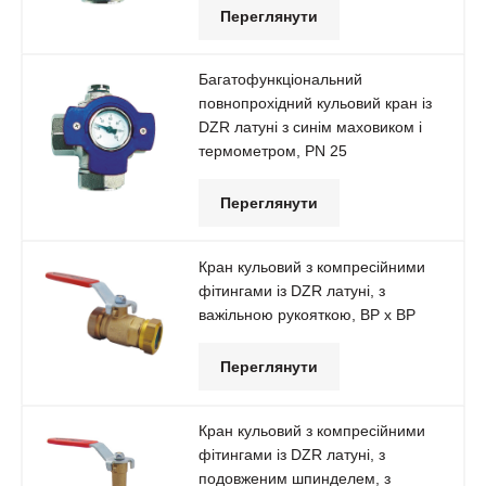
Переглянути
Багатофункціональний
повнопрохідний кульовий кран із
DZR латуні з синім маховиком і
термометром, РN 25
Переглянути
Кран кульовий з компресійними
фітингами із DZR латуні, з
важільною рукояткою, ВР х ВР
Переглянути
Кран кульовий з компресійними
фітингами із DZR латуні, з
подовженим шпинделем, з