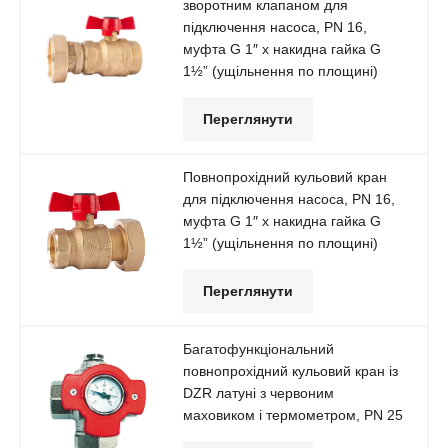
зворотним клапаном для
підключення насоса, РN 16,
муфта G 1″ х накидна гайка G
1½” (ущільнення по площині)
Переглянути
Повнопрохідний кульовий кран
для підключення насоса, РN 16,
муфта G 1″ х накидна гайка G
1½” (ущільнення по площині)
Переглянути
Багатофункціональний
повнопрохідний кульовий кран із
DZR латуні з червоним
маховиком і термометром, РN 25