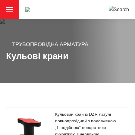
ТРУБОПРОВІДНА АРМАТУРА
Кульові крани
Кульовий кран із DZR латуні
повнопрохідний з подовженою
„Т-подібною“ поворотною
рукояткою з червоною