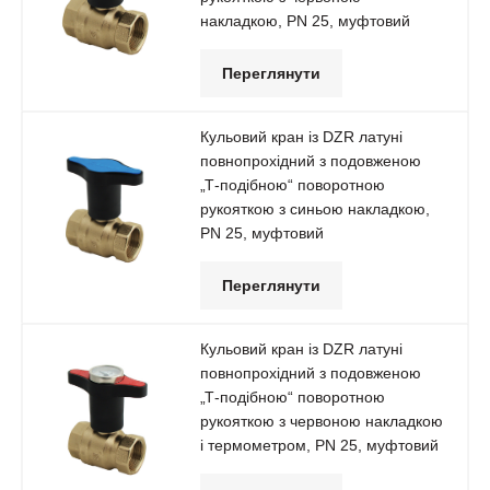
накладкою, РN 25, муфтовий
Переглянути
Кульовий кран із DZR латуні
повнопрохідний з подовженою
„Т-подібною“ поворотною
рукояткою з синьою накладкою,
РN 25, муфтовий
Переглянути
Кульовий кран із DZR латуні
повнопрохідний з подовженою
„Т-подібною“ поворотною
рукояткою з червоною накладкою
і термометром, РN 25, муфтовий