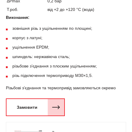
ΔPmax
0,2 бар
T.роб.
від +2 до +120 °С (вода)
Виконання:
зовнішня різь з ущільненням по площині;
корпус з латуні;
ущільнення EPDM;
шпиндель: нержавіюча сталь;
різьбове з’єднання з плоским ущільненням;
різь підключення термоприводу М30×1,5.
Різьбові з’єднання та термопривід замовляються окремо
Замовити