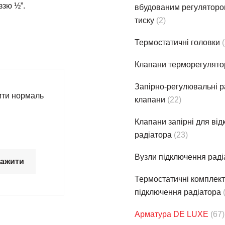
ззю ½”.
вбудованим регуляторо
тиску
(2)
Термостатичнi головки
Клапани терморегулято
Запірно-регулювальні р
ти нормаль
клапани
(22)
Клапани запірні для ві
радіатора
(23)
Вузли підключення раді
тажити
Термостатичнi комплек
підключення радіатора
Арматура DE LUXE
(67)