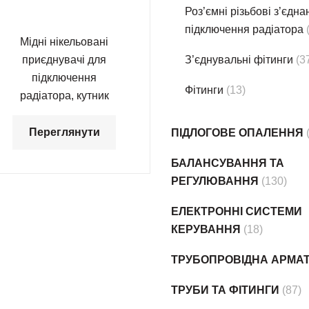
Роз’ємні різьбові з’єдн
підключення радіатора
Мідні нікельовані
приєднувачі для
З’єднувальні фітинги
(3
підключення
Фітинги
(13)
радіатора, кутник
Переглянути
ПІДЛОГОВЕ ОПАЛЕННЯ
БАЛАНСУВАННЯ ТА
РЕГУЛЮВАННЯ
(130)
ЕЛЕКТРОННІ СИСТЕМИ
КЕРУВАННЯ
(18)
ТРУБОПРОВІДНА АРМА
ТРУБИ ТА ФІТИНГИ
(87)