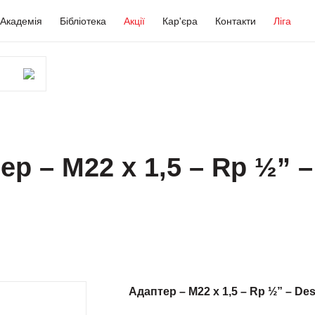
Академія
Бібліотека
Акції
Кар'єра
Контакти
Ліга
р – М22 х 1,5 – Rp ½” –
Адаптер – М22 х 1,5 – Rp ½” – De