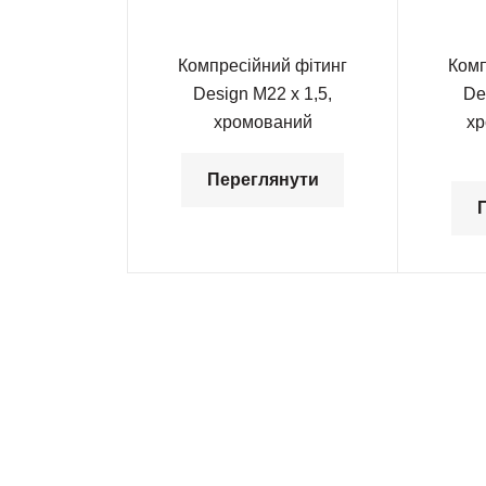
Компресійний фітинг
Комп
Design М22 х 1,5,
De
хромований
хр
Переглянути