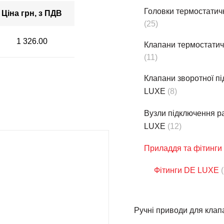
Головки термостатич
Ціна грн, з ПДВ
(25)
1 326.00
Клапани термостати
(11)
Клапани зворотної п
LUXE
(8)
Вузли підключення р
LUXE
(12)
Приладдя та фітинги
Фітинги DE LUXE
Ручні приводи для клап