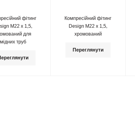
ресійний фітинг
Компресійний фітинг
sign М22 х 1,5,
Dеsign М22 х 1,5,
омований для
хромований
мідних труб
Переглянути
Переглянути