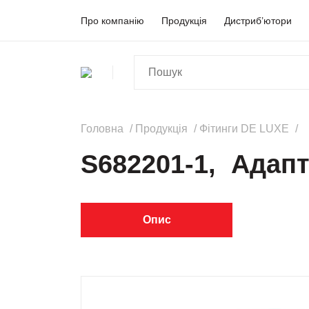
Про компанію
Продукція
Дистриб’ютори
Головна
Продукція
Фітинги DE LUXE
S682201-1, Адапте
Опис