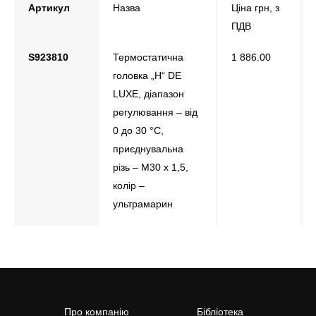
Артикул
Назва
Ціна грн, з
ПДВ
S923810
Термостатична
1 886.00
головка „Н“ DE
LUXE, діапазон
регулювання – від
0 до 30 °С,
приєднувальна
різь – M30 x 1,5,
колір –
ультрамарин
Про компанію
Бібліотека