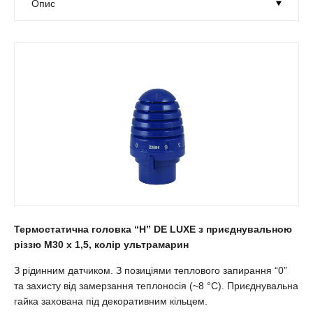
Термостатична головка “Н” DE LUXE з приєднувальною
різзю М30 х 1,5, колір ультрамарин
З рідинним датчиком. З позиціями теплового запирання “0”
та захисту від замерзання теплоносія (~8 °С). Приєднувальна
гайка захована під декоративним кільцем.