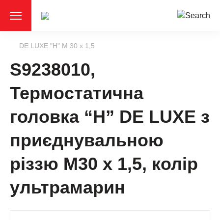
DE LUXE "Н" M 30 x 1,5
S9238010,
Термостатична
головка “Н” DE LUXE з
приєднувальною
різзю М30 х 1,5, колір
ультрамарин