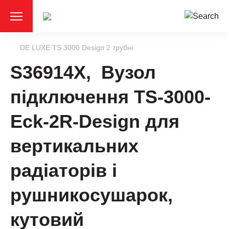
DE LUXE TS 3000 Design 2 трубні
S36914Х, Вузол
підключення TS-3000-
Eck-2R-Design для
вертикальних
радіаторів і
рушникосушарок,
кутовий