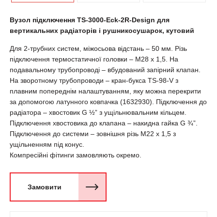
Вузол підключення TS-3000-Eck-2R-Design для
вертикальних радіаторів і рушникосушарок, кутовий
Для 2-трубних систем, міжосьова відстань – 50 мм. Різь
підключення термостатичної головки – М28 х 1,5. На
подавальному трубопроводі – вбудований запірний клапан.
На зворотному трубопроводи – кран-букса TS-98-V з
плавним попереднім налаштуванням, яку можна перекрити
за допомогою латунного ковпачка (1632930). Підключення до
радіатора – хвостовик G ½” з ущільнювальним кільцем.
Підключення хвостовика до клапана – накидна гайка G ¾”.
Підключення до системи – зовнішня різь М22 х 1,5 з
ущільненням під конус.
Компресійні фітинги замовляють окремо.
Замовити