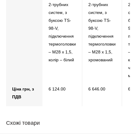
2-трубних
2-трубних
2-т
систем, з
систем, з
сис
буксою TS-
буксою TS-
бук
98-V,
98-V,
98-
підключення
підключення
під
термоголовки
термоголовки
тер
– М28 х 1,5,
– М28 х 1,5,
– М
колір – білий
хромований
колі
чор
мат
Ціна грн, з
6 124.00
6 646.00
6 4
ПДВ
Схожі товари