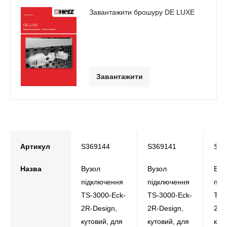
Завантажити брошуру DE LUXE
Завантажити
Артикул
S369144
S369141
S36
Назва
Вузол
Вузол
Вуз
підключення
підключення
під
TS-3000-Eck-
TS-3000-Eck-
TS-
2R-Design,
2R-Design,
2R-
кутовий, для
кутовий, для
кут