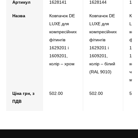
Артикул
1628141
1628144
162
Назва
Ковпачок DE
Ковпачок DE
Ков
LUXE для
LUXE для
LUX
компресійних
компресійних
ком
фітингів
фітингів
фіти
1629201 і
1629201 і
1629
1609201,
1609201,
160
колір – хром
колір – білий
колі
(RAL 9010)
чор
мат
Ціна грн, з
502.00
502.00
502
ПДВ