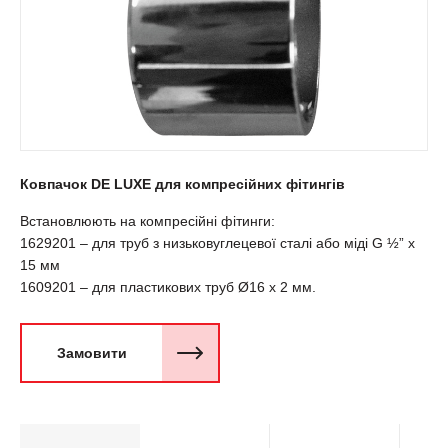
Ковпачок DE LUXE для компресійних фітингів
Встановлюють на компресійні фітинги:
1629201 – для труб з низьковуглецевої сталi або міді G ½” х
15 мм
1609201 – для пластикових труб Ø16 х 2 мм.
Замовити