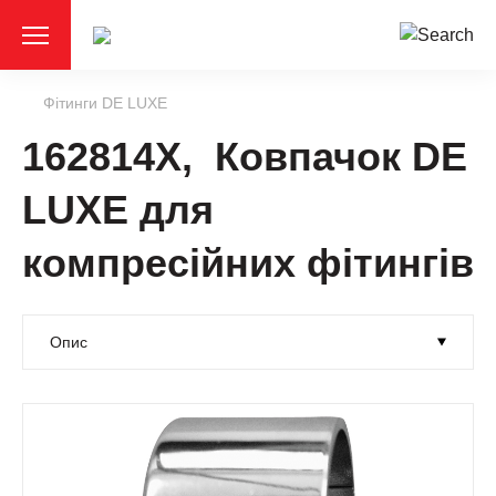
Фітинги DE LUXE
162814X, Ковпачок DE
LUXE для
компресійних фітингів