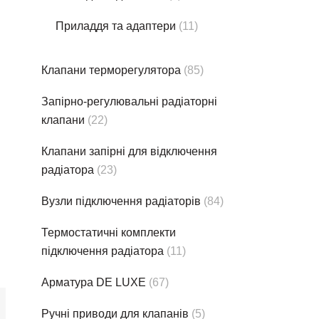
Приладдя та адаптери
(11)
Клапани терморегулятора
(85)
Запірно-регулювальні радіаторні
клапани
(22)
Клапани запірні для відключення
радіатора
(23)
Вузли підключення радіаторів
(84)
Термостатичнi комплекти
підключення радіатора
(11)
Арматура DE LUXE
(67)
Ручні приводи для клапанів
(5)