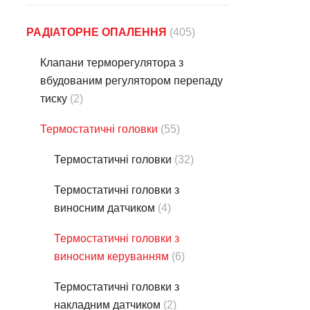
РАДІАТОРНЕ ОПАЛЕННЯ
(405)
Клапани терморегулятора з
вбудованим регулятором перепаду
тиску
(2)
Термостатичнi головки
(55)
Термостатичнi головки
(32)
Термостатичнi головки з
виносним датчиком
(4)
Термостатичнi головки з
виносним керуванням
(6)
Термостатичнi головки з
накладним датчиком
(2)