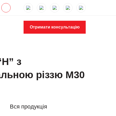
Отримати консультацію
“H” з
альною різзю М30
Вся продукція