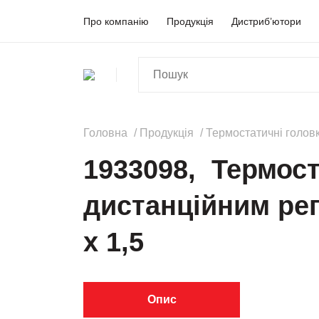
Про компанію
Продукція
Дистриб’ютори
Головна
Продукція
Термостатичнi голов
1933098, Термост
дистанційним ре
х 1,5
Опис