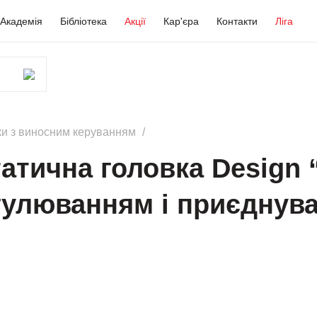
Академія
Бібліотека
Акції
Кар'єра
Контакти
Ліга
ки з виносним керуванням
атична головка Design 
гулюванням і приєднув