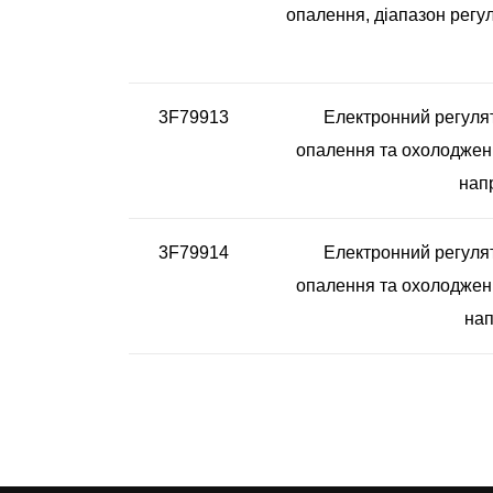
опалення, діапазон регу
3F79913
Електронний регулят
опалення та охолодженн
нап
3F79914
Електронний регулят
опалення та охолодженн
нап