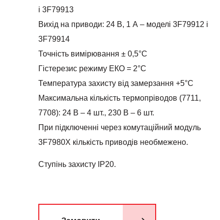
і 3F79913
Вихід на приводи: 24 В, 1 А – моделі 3F79912 і
3F79914
Точність вимірювання ± 0,5°С
Гістерезис режиму ЕКО = 2°С
Температура захисту від замерзання +5°С
Максимальна кількість термопріводов (7711,
7708): 24 В – 4 шт., 230 В – 6 шт.
При підключенні через комутаційний модуль
3F7980Х кількість приводів необмежено.
Ступінь захисту IР20.