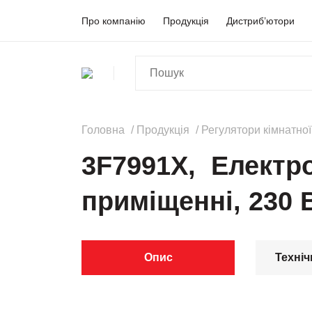
Про компанію
Продукція
Дистриб’ютори
Головна
Продукція
Регулятори кімнатно
3F7991X, Електро
приміщенні, 230 В
Опис
Техніч