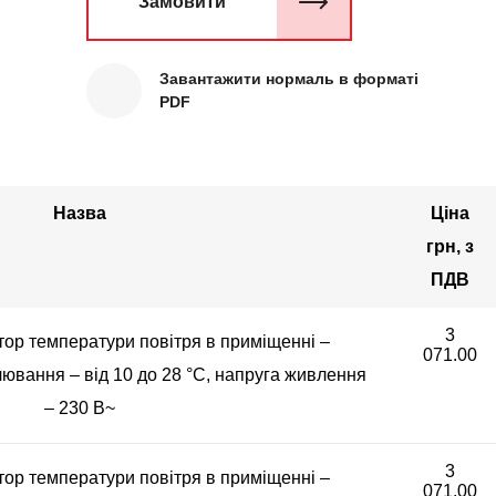
Замовити
Завантажити нормаль в форматі
PDF
Назва
Ціна
грн, з
ПДВ
3
ор температури повітря в приміщенні –
071.00
лювання – від 10 до 28 °С, напруга живлення
– 230 В~
3
ор температури повітря в приміщенні –
071.00