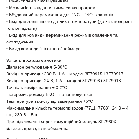
• РК-дисплей з підсвічуванням
• Можливість завдання тимчасових програм
• Вбудований перемикання для “NC” і “NO” клапанів
• Вхід для зовнішнього датчика температури (датчик поверхні
теплої підлоги)
• Вхід для команди перемикання режимів опалення та
охолодження
• Вихід команди “пілотного” таймера
Загальні характеристики
Діапазон регулювання 5-30°С
Вихід на приводи: 230 В, 1 А – моделі 3F79915 і 3F79917
Вихід на приводи: 24 В, 1 А – моделі 3F79916 і 3F79918
Точність вимірювання ± 0,2°С
Гістерезис режиму ЕКО – налаштовується
Температура захисту від замерзання +5°С
Максимальна кількість термопріводов (7711, 7708): 24 В – 4
шт., 230 В – 5 шт.
При підключенні через комутаційний модуль 3F7980Х
кількість приводів необмежена.