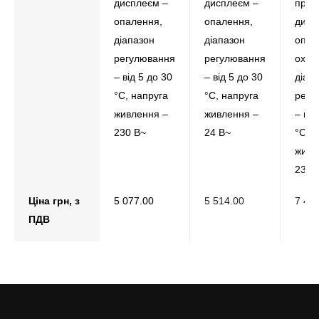
дисплеєм –
дисплеєм –
прим
опалення,
опалення,
дисп
діапазон
діапазон
опал
регулювання
регулювання
охол
– від 5 до 30
– від 5 до 30
діап
°С, напруга
°С, напруга
регу
живлення –
живлення –
– від
230 В~
24 В~
°С, 
живл
230 
Ціна грн, з
5 077.00
5 514.00
7 46
ПДВ