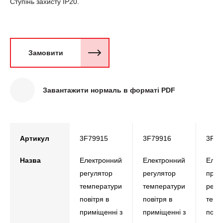
Ступінь захисту IР20.
Замовити
Завантажити нормаль в форматі PDF
Артикул
3F79915
3F79916
3F79
Назва
Електронний
Електронний
Елек
регулятор
регулятор
прог
температури
температури
регу
повітря в
повітря в
темп
приміщенні з
приміщенні з
повіт