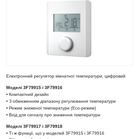
Електронний регулятор кімнатної температури, цифровий.
Моделі 3F79915 і 3F79916
• Компактний дизайн
• З обмеженням діапазону регулювання температури
• Режим зниженої температури (Eco-режим)
• Вхід для сигналу про зниження температури
Моделі 3F79917 і 3F79918
• Ті ж функції, що у моделей 3F79915 і 3F79916