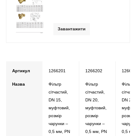
Завантажити
Артикул
1266201
1266202
12662
Назва
Фільтр
Фільтр
Фільтр
сітчастий,
сітчастий,
сітчаст
DN 15,
DN 20,
DN 25,
муфтовий,
муфтовий,
муфтов
розмір
розмір
розмір
чарунки –
чарунки –
чарунк
0,5 мм, РN
0,5 мм, РN
0,5 мм