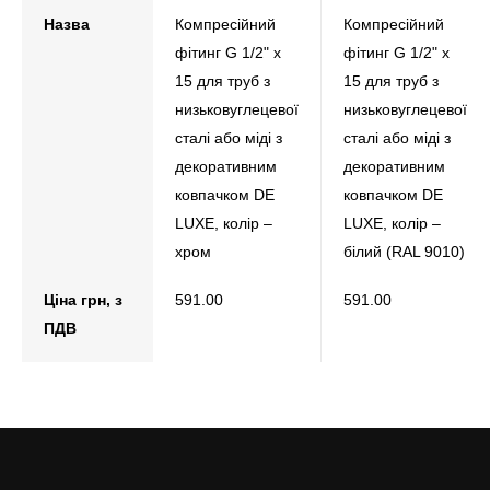
Назва
Компресійний
Компресійний
фітинг G 1/2" х
фітинг G 1/2" х
15 для труб з
15 для труб з
низьковуглецевої
низьковуглецевої
сталi або міді з
сталi або міді з
декоративним
декоративним
ковпачком DE
ковпачком DE
LUXE, колір –
LUXE, колір –
хром
білий (RAL 9010)
Ціна грн, з
591.00
591.00
ПДВ