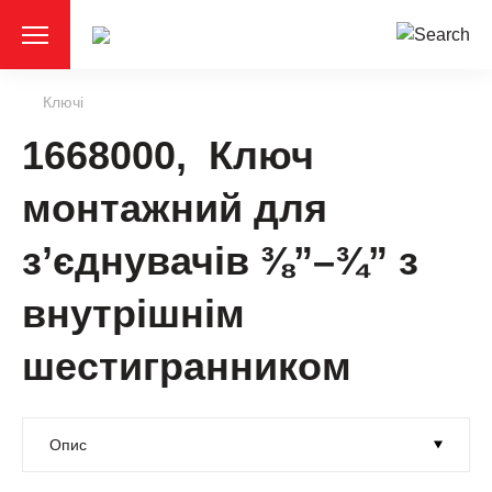
Ключі
1668000, Ключ
монтажний для
з’єднувачів ⅜”–¾” з
внутрішнім
шестигранником