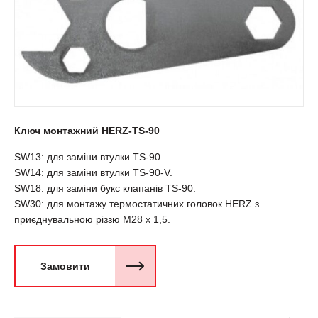
Ключ монтажний HERZ-TS-90
SW13: для заміни втулки ТS-90.
SW14: для заміни втулки ТS-90-V.
SW18: для заміни букс клапанів ТS-90.
SW30: для монтажу термостатичних головок HERZ з
приєднувальною різзю М28 х 1,5.
Замовити