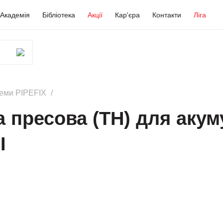
Академія
Бібліотека
Акції
Кар'єра
Контакти
Ліга
теми PIPEFIX
 пресова (TH) для аку
I