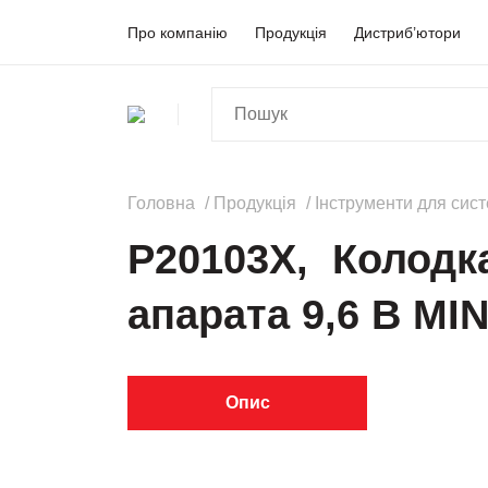
Про компанію
Продукція
Дистриб’ютори
Головна
Продукція
Інструменти для сис
P20103X, Колодка
апарата 9,6 В MIN
Опис