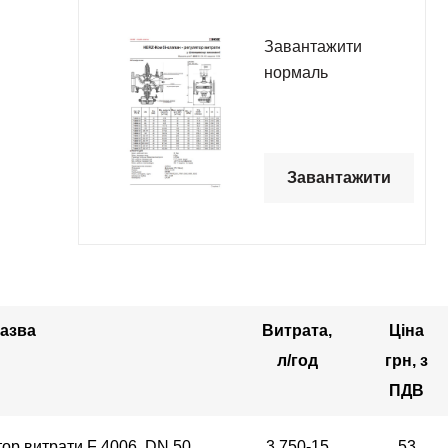
Завантажити
нормаль
Завантажити
азва
Витрата,
Ціна
л/год
грн, з
ПДВ
ор витрати F 4006, DN 50,
3 750-15
53