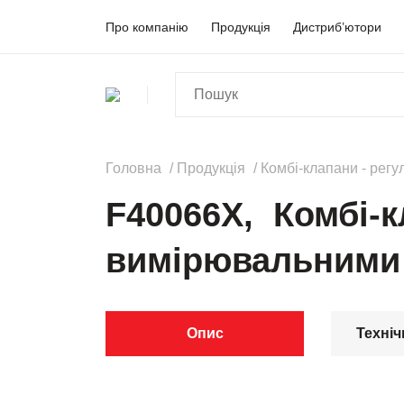
Про компанію
Продукція
Дистриб’ютори
Головна
Продукція
Комбі-клапани - регу
F40066X, Комбі-к
вимірювальними 
Опис
Техніч