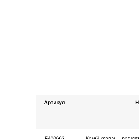
Артикул
Н
F400662
Комбі-клапан – регулят