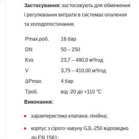
Застосування:
застосовують для обмеження
і регулювання витрати в системах опалення
та холодопостачання.
Pmax.роб.
16 бар
DN
50 – 250
Kvs
23,7 – 490,0
м³/год
V
3,75 – 410,00 м³/год
ΔPmax
4 бар
Tроб.
від -20 до +110 °С
Виконання:
характеристика клапана: лінійна;
корпус з сірого чавуну GJL-250 відповідно
до EN 1561;