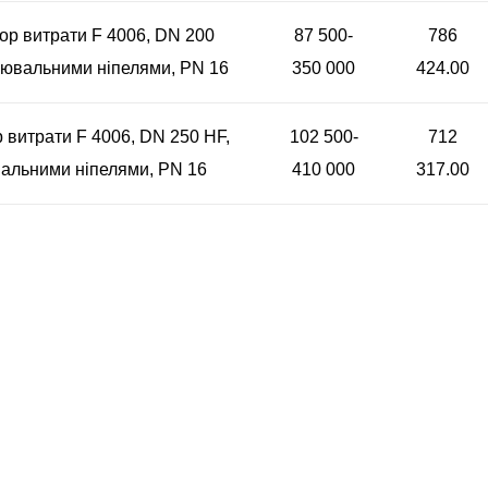
ор витрати F 4006, DN 200
87 500-
786
рювальними ніпелями, PN 16
350 000
424.00
 витрати F 4006, DN 250 HF,
102 500-
712
альними ніпелями, PN 16
410 000
317.00