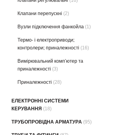
Клапани регулювальні
(16)
Клапани перепускні
(2)
Вузли підключення фанкойла
(1)
Термо- i електроприводи;
контролери; приналежності
(16)
Вимірювальний комп'ютер та
приналежності
(3)
Приналежності
(28)
ЕЛЕКТРОННІ СИСТЕМИ
КЕРУВАННЯ
(18)
ТРУБОПРОВІДНА АРМАТУРА
(95)