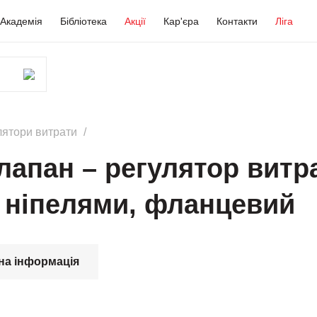
Академія
Бібліотека
Акції
Кар'єра
Контакти
Ліга
лятори витрати
лапан – регулятор витра
ніпелями, фланцевий
на інформація