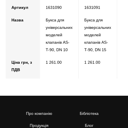
Артикул
1631090
1631091
16
Назва
Букса для
Букса для
Бу
універсальних
універсальних
ун
моделей
моделей
мо
клапанів AS-
клапанів AS-
кл
T-90, DN 10
T-90, DN 15
T-
Ціна грн, з
1 261.00
1 261.00
1 
ПДВ
Про компанію
Бібліотека
Продукція
Блог