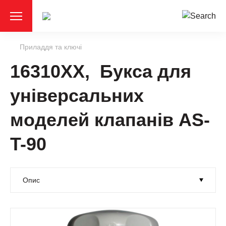
Приладдя та ключі
16310XX, Букса для
універсальних
моделей клапанів AS-
T-90