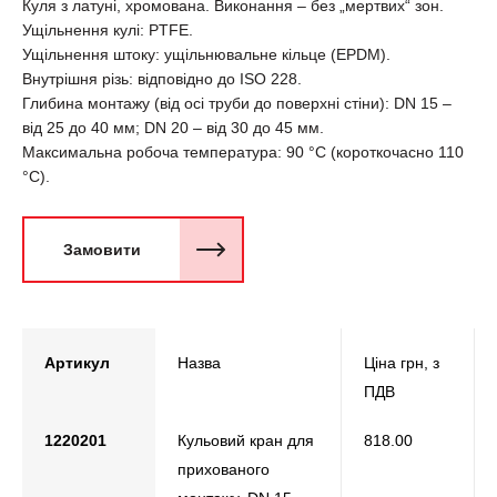
Куля з латуні, хромована. Виконання – без „мертвих“ зон.
Ущільнення кулі: PTFE.
Ущільнення штоку: ущільнювальне кільце (EPDM).
Внутрішня різь: відповідно до ISO 228.
Глибина монтажу (від осі труби до поверхні стіни): DN 15 –
від 25 до 40 мм; DN 20 – від 30 до 45 мм.
Максимальна робоча температура: 90 °С (короткочасно 110
°С).
Замовити
Артикул
Назва
Ціна грн, з
ПДВ
1220201
Кульовий кран для
818.00
прихованого