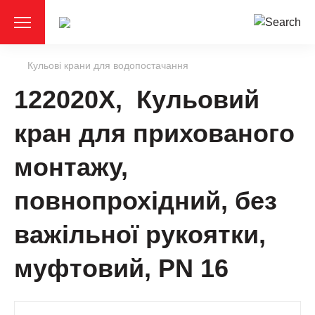
Кульові крани для водопостачання
122020X, Кульовий
кран для прихованого
монтажу,
повнопрохідний, без
важільної рукоятки,
муфтовий, РN 16