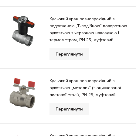
Кульовий кран повнопрохідний з
подовженою „Т-подібною“ поворотною
рукояткою з червоною накладкою і
термометром, РN 25, муфтовий
Переглянути
Кульовий кран повнопрохідний з
рукояткою „метелик“ (з оцинкованої
листової сталі), РN 25, муфтовий
Переглянути
Кульовий кран повнопрохідний з