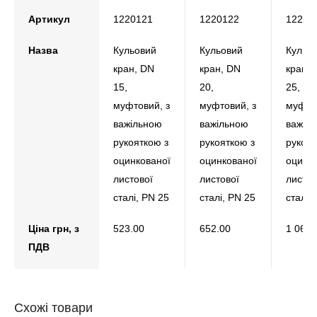
Артикул
1220121
1220122
12201
Назва
Кульовий
Кульовий
Кульо
кран, DN
кран, DN
кран, 
15,
20,
25,
муфтовий, з
муфтовий, з
муфтов
важільною
важільною
важіл
рукояткою з
рукояткою з
рукоят
оцинкованої
оцинкованої
оцинк
листової
листової
листов
сталі, РN 25
сталі, РN 25
сталі,
Ціна грн, з
523.00
652.00
1 069.
ПДВ
Схожі товари