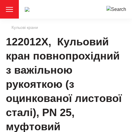
Кульові крани
122012X, Кульовий
кран повнопрохідний
з важільною
рукояткою (з
оцинкованої листової
сталі), РN 25,
муфтовий