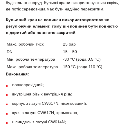
будівель та споруд. Кульові крани використовуються скрізь,
де потік середовища має бути надійно перекритим.
Кульовий кран не повинен використовуватися як
регулюючий елемент, тому він повинен бути повністю
відкритий або повністю закритий.
Макс. робочий тиск
25 бар
DN
15 – 50
Мін. робоча температура
-30 °С (вода 0,5 °С)
Макс. робоча температура
150 °С (вода 110 °С)
Виконання:
повнопрохідний;
внутрішня різь х внутрішня різь;
корпус з латуні CW617N, нікельований;
куля з латуні CW617N, хромована;
шпиндель з латуні CW614N;