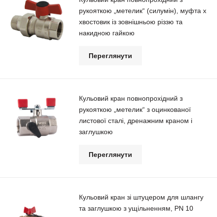
рукояткою „метелик“ (силумін), муфта х
хвостовик із зовнішньою різзю та
накидною гайкою
Переглянути
Кульовий кран повнопрохідний з
рукояткою „метелик“ з оцинкованої
листової сталі, дренажним краном і
заглушкою
Переглянути
Кульовий кран зі штуцером для шлангу
та заглушкою з ущільненням, РN 10