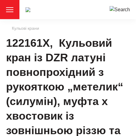
Кульові крани
122161X, Кульовий
кран із DZR латуні
повнопрохідний з
рукояткою „метелик“
(силумін), муфта х
хвостовик із
зовнішньою різзю та