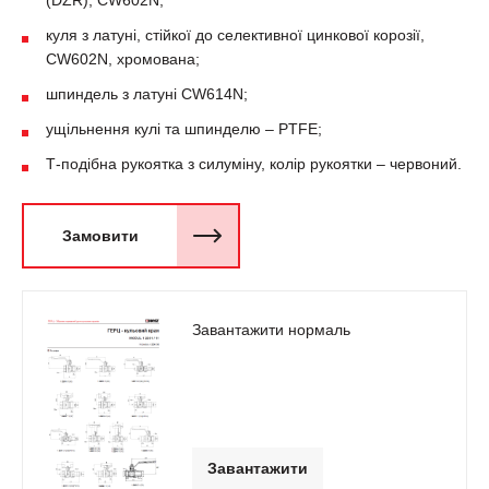
(DZR), CW602N;
куля з латуні, стійкої до селективної цинкової корозії,
CW602N, хромована;
шпиндель з латуні CW614N;
ущільнення кулі та шпинделю – PTFE;
Т-подібна рукоятка з силуміну, колір рукоятки – червоний.
Замовити
Завантажити нормаль
Завантажити