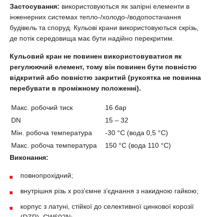
Застосування:
використовуються як запірні елементи в
інженерних системах тепло-/холодо-/водопостачання
будівель та споруд. Кульові крани використовуються скрізь,
де потік середовища має бути надійно перекритим.
Кульовий кран не повинен використовуватися як
регулюючий елемент, тому він повинен бути повністю
відкритий або повністю закритий (рукоятка не повинна
перебувати в проміжному положенні).
Макс. робочий тиск
16 бар
DN
15 – 32
Мін. робоча температура
-30 °С (вода 0,5 °С)
Макс. робоча температура
150 °С (вода 110 °С)
Виконання:
повнопрохідний;
внутрішня різь х
роз’ємне з’єднання з накидною гайкою;
корпус з латуні, стійкої до селективної цинкової корозії