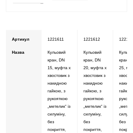
Артикул
1221611
1221612
12216
Назва
Кульовий
Кульовий
Кульов
кран, DN
кран, DN
кран, 
15, муфта х
20, муфта х
25, му
хвостовик з
хвостовик з
хвосто
накидною
накидною
накид
гайкою, з
гайкою, з
гайкою,
рукояткою
рукояткою
рукоят
„метелик“ із
„метелик“ із
„метели
силуміну,
силуміну,
силумі
без
без
без
покриття,
покриття,
покрит