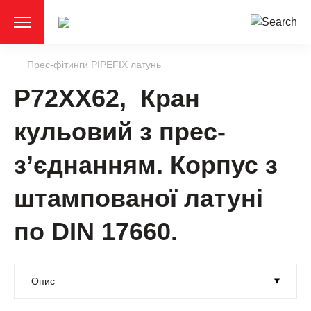
Прес-фітинги PIPEFIX латунь
P72XX62, Кран
кульовий з прес-
з’єднанням. Корпус з
штампованої латуні
по DIN 17660.