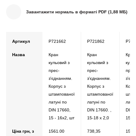
Завантажити нормаль в форматі PDF (1,88 МБ)
Артикул
P721662
P721862
P722
Назва
Кран
Кран
Кран
кульовий з
кульовий з
куль
прес-
прес-
прес
з'єднанням.
з'єднанням.
з'єд
Корпус з
Корпус з
Корп
штампованої
штампованої
штам
латуні по
латуні по
латун
DIN 17660,
DIN 17660. ,
DIN 
15 - 16х2, шт
15-18 x 2,0
15 - 
Ціна грн, з
1561.00
738,35
1561