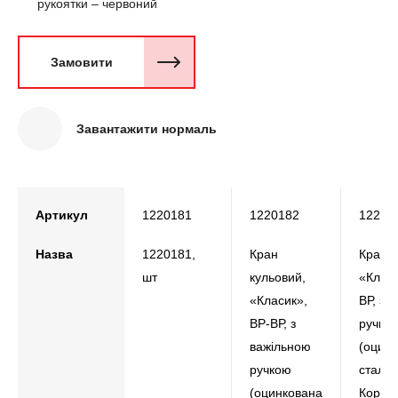
рукоятки – червоний
Замовити
Завантажити нормаль
Артикул
1220181
1220182
12201
Назва
1220181,
Кран
Кран к
шт
кульовий,
«Класи
«Класик»,
ВР, з 
ВР-ВР, з
ручко
важільною
(оцин
ручкою
сталь)
(оцинкована
Корпус