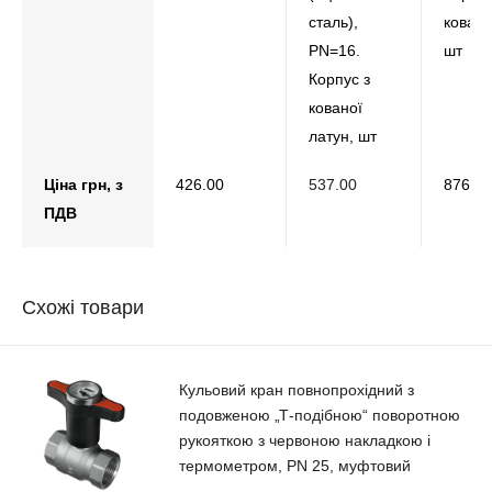
сталь),
кован
PN=16.
шт
Корпус з
кованої
латун, шт
Ціна грн, з
426.00
537.00
876.00
ПДВ
Схожі товари
Кульовий кран повнопрохідний з
подовженою „Т-подібною“ поворотною
рукояткою з червоною накладкою і
термометром, РN 25, муфтовий