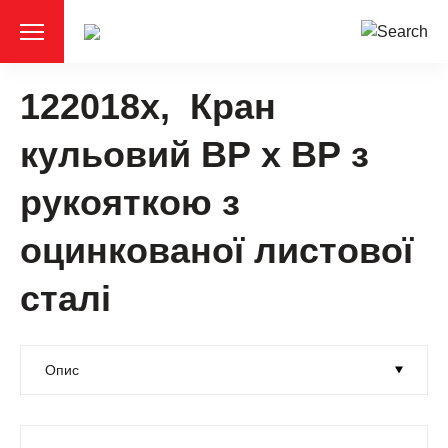
122018x, Кран
кульовий ВР х ВР з
рукояткою з
оцинкованої листової
сталі