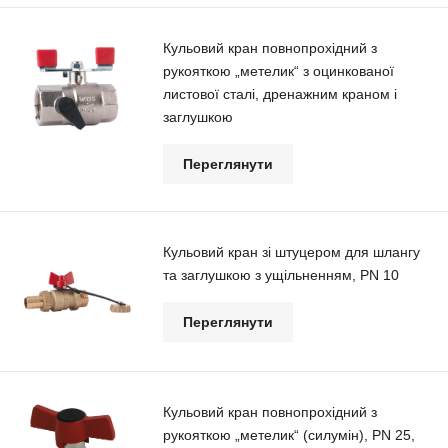
Кульовий кран повнопрохідний з
рукояткою „метелик“ з оцинкованої
листової сталі, дренажним краном і
заглушкою
Переглянути
Кульовий кран зі штуцером для шлангу
та заглушкою з ущільненням, РN 10
Переглянути
Кульовий кран повнопрохідний з
рукояткою „метелик“ (силумін), РN 25,