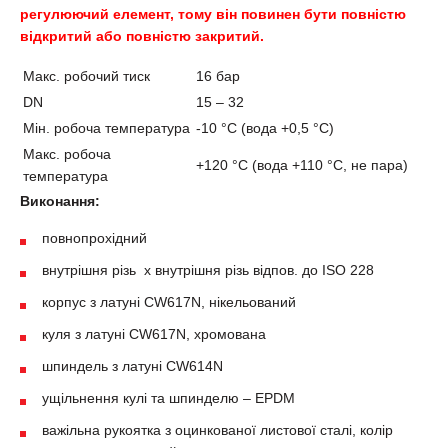
регулюючий елемент, тому він повинен бути повністю
відкритий або повністю закритий.
Макс. робочий тиск
16 бар
DN
15 – 32
Мін. робоча температура
-10 °С (вода +0,5 °С)
Макс. робоча
+120 °С (вода +110 °С, не пара)
температура
Виконання:
повнопрохідний
внутрішня різь х внутрішня різь відпов. до ISO 228
корпус з латуні CW617N, нікельований
куля з латуні CW617N, хромована
шпиндель з латуні CW614N
ущільнення кулі та шпинделю – EPDM
важільна рукоятка з оцинкованої листової сталі, колір