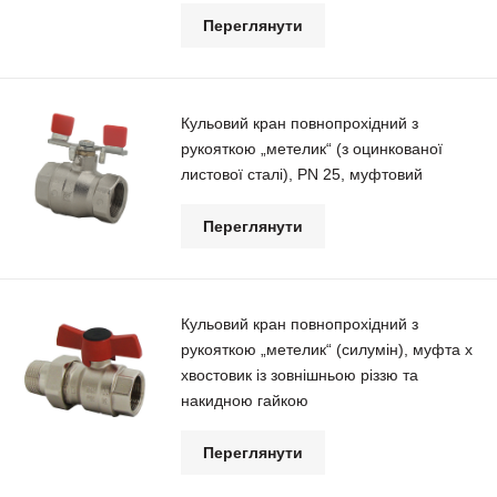
Переглянути
Кульовий кран повнопрохідний з
рукояткою „метелик“ (з оцинкованої
листової сталі), РN 25, муфтовий
Переглянути
Кульовий кран повнопрохідний з
рукояткою „метелик“ (силумін), муфта х
хвостовик із зовнішньою різзю та
накидною гайкою
Переглянути