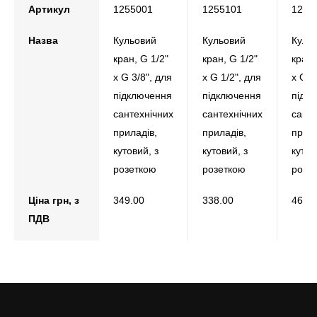
Артикул
1255001
1255101
1255
Назва
Кульовий
Кульовий
Куль
кран, G 1/2"
кран, G 1/2"
кран,
х G 3/8", для
х G 1/2", для
х G 3
підключення
підключення
підк
сантехнічних
сантехнічних
санте
приладів,
приладів,
прила
кутовий, з
кутовий, з
кутов
розеткою
розеткою
розе
Ціна грн, з
349.00
338.00
462.
ПДВ