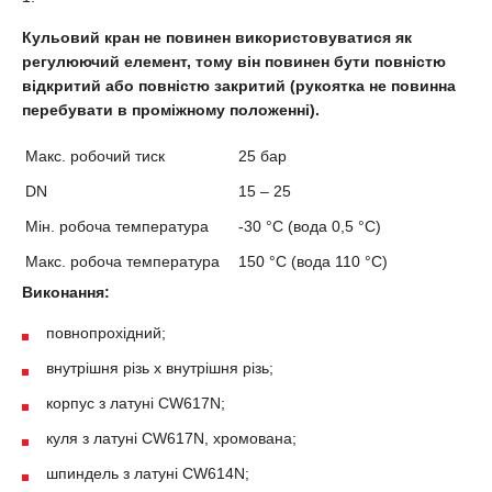
Кульовий кран не повинен використовуватися як
регулюючий елемент, тому він повинен бути повністю
відкритий або повністю закритий (рукоятка не повинна
перебувати в проміжному положенні).
Макс. робочий тиск
25 бар
DN
15 – 25
Мін. робоча температура
-30 °С (вода 0,5 °С)
Макс. робоча температура
150 °С (вода 110 °С)
Виконання:
повнопрохідний;
внутрішня різь х внутрішня різь;
корпус з латуні CW617N;
куля з латуні CW617N, хромована;
шпиндель з латуні CW614N;