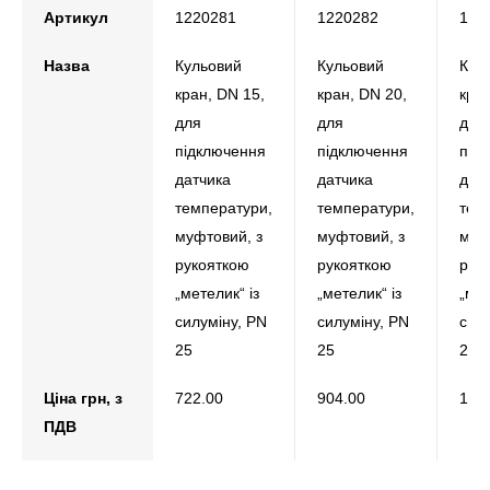
Артикул
1220281
1220282
122
Назва
Кульовий
Кульовий
Кул
кран, DN 15,
кран, DN 20,
кран
для
для
для
підключення
підключення
під
датчика
датчика
дат
температури,
температури,
тем
муфтовий, з
муфтовий, з
муф
рукояткою
рукояткою
рук
„метелик“ із
„метелик“ із
„мет
силуміну, РN
силуміну, РN
силу
25
25
25
Ціна грн, з
722.00
904.00
1 36
ПДВ