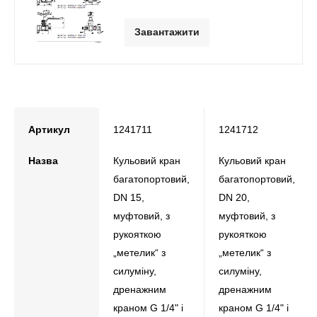
Завантажити
Артикул
1241711
1241712
Назва
Кульовий кран
Кульовий кран
багатопортовий,
багатопортовий,
DN 15,
DN 20,
муфтовий, з
муфтовий, з
рукояткою
рукояткою
„метелик“ з
„метелик“ з
силуміну,
силуміну,
дренажним
дренажним
краном G 1/4" і
краном G 1/4" і