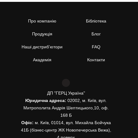
Про компанію
Бібліотека
Продукція
Блог
Наші дистриб’ютори
FAQ
Академія
Контакти
ДП "ГЕРЦ Україна"
Юридична адреса:
02002, м. Київ, вул.
Митрополита Андрія Шептицького,10, оф.
168 Б
Офіс:
м. Київ, 01014, вул. Михайла Бойчука
41Б (бізнес-центр ЖК Новопечерська Вежа),
4 поверх