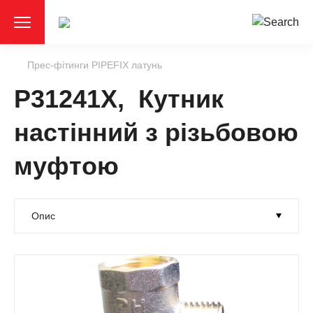
Прес-фітинги PIPEFIX латунь
P31241X, Кутник
настінний з різьбовою
муфтою