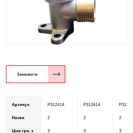
Замовити
Артикул
P312414
P312614
P3126
Назва
2
2
2
Ціна грн, з
3
3
3