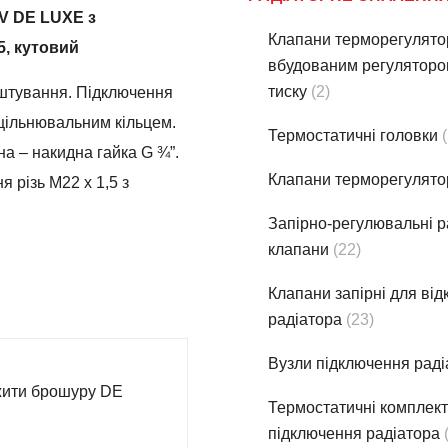
V DE LUXE з
Клапани терморегулято
5, кутовий
вбудованим регуляторо
тиску
(2)
штування. Підключення
ущільнювальним кільцем.
Термостатичнi головки
а – накидна гайка G ¾”.
Клапани терморегулято
 різь М22 х 1,5 з
Запірно-регулювальні р
клапани
(22)
Клапани запірні для ві
радіатора
(23)
Вузли підключення раді
ити брошуру DE
Термостатичнi комплек
підключення радіатора