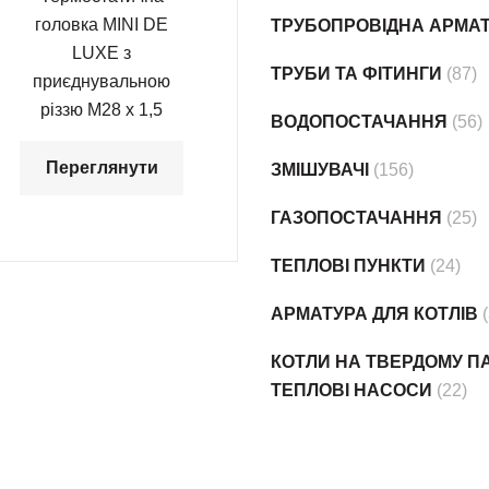
головка МINI DE
ТРУБОПРОВІДНА АРМА
LUXE з
ТРУБИ ТА ФІТИНГИ
(87)
приєднувальною
різзю М28 х 1,5
ВОДОПОСТАЧАННЯ
(56)
Переглянути
ЗМІШУВАЧІ
(156)
ГАЗОПОСТАЧАННЯ
(25)
ТЕПЛОВІ ПУНКТИ
(24)
АРМАТУРА ДЛЯ КОТЛІВ
КОТЛИ НА ТВЕРДОМУ ПА
ТЕПЛОВІ НАСОСИ
(22)