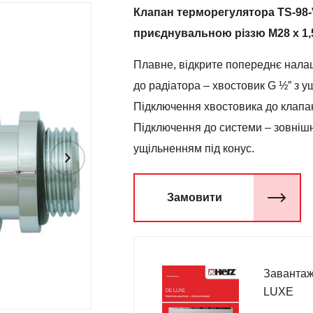
Клапан терморегулятора TS-98-
приєднувальною різзю М28 х 1,
Плавне, відкрите попереднє нала
до радіатора – хвостовик G ½” з 
Підключення хвостовика до клапан
Підключення до системи – зовнішня
ущільненням під конус.
Замовити
Завантаж
LUXE