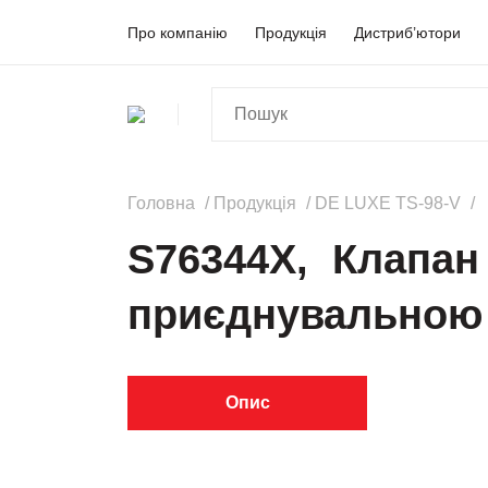
Про компанію
Продукція
Дистриб’ютори
Головна
Продукція
DE LUXE TS-98-V
S76344Х, Клапан 
приєднувальною р
Опис