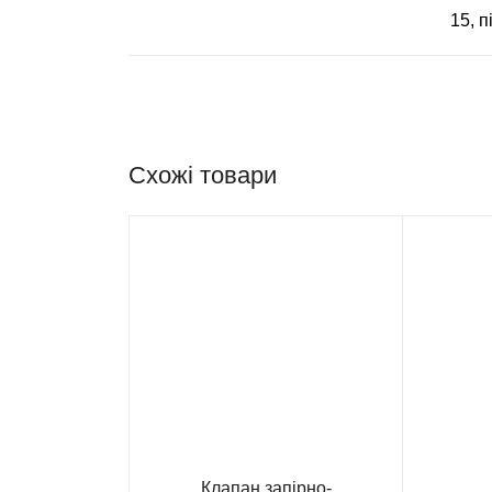
15, п
Схожі товари
Клапан запiрно-