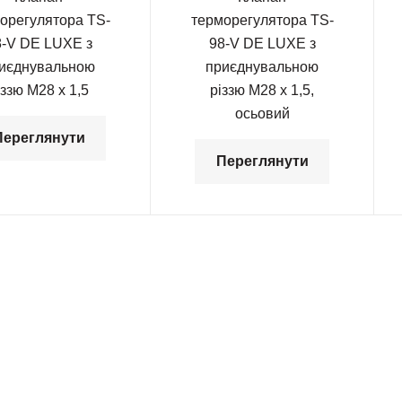
орегулятора TS-
терморегулятора TS-
8-V DE LUXE з
98-V DE LUXE з
иєднувальною
приєднувальною
іззю М28 х 1,5
різзю М28 х 1,5,
осьовий
Переглянути
Переглянути