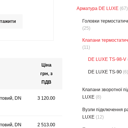
Арматура DE LUXE
(67)
Головки термостатич
тажити
(25)
Клапани термостати
(11)
DE LUXE TS-98-V
Ціна
DE LUXE TS-90
(6
грн, з
ПДВ
Клапани зворотної п
LUXE
(8)
товий, DN
3 120.00
Вузли підключення р
LUXE
(12)
товий, DN
2 513.00