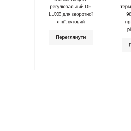
регулювальний DЕ
терм
LUXE для зворотної
9
лінії, кутовий
пр
р
Переглянути