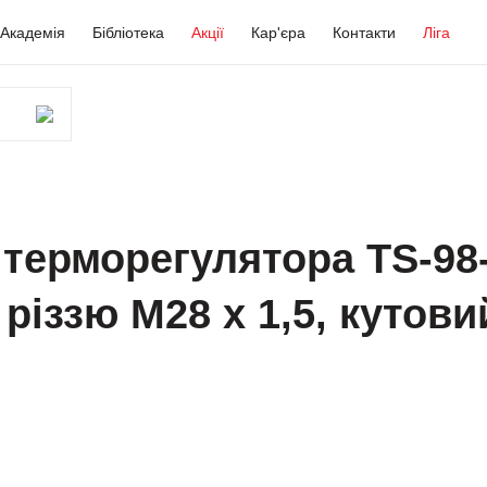
Академія
Бібліотека
Акції
Кар'єра
Контакти
Ліга
терморегулятора TS-98
іззю М28 х 1,5, кутови