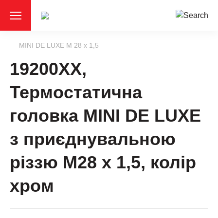
MINI DE LUXE M 28 x 1,5
19200XX,
Термостатична
головка МINI DE LUXE
з приєднувальною
різзю М28 х 1,5, колір
хром