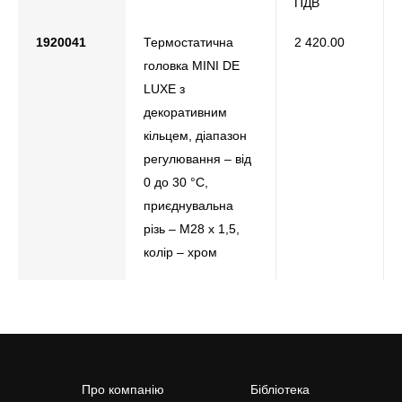
ПДВ
1920041
Термостатична
2 420.00
головка МINI DE
LUXE з
декоративним
кільцем, діапазон
регулювання – від
0 до 30 °С,
приєднувальна
різь – M28 x 1,5,
колір – хром
Про компанію
Бібліотека