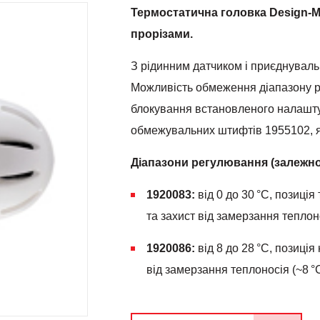
Термостатична головка Design-M
прорізами.
З рідинним датчиком і приєднуваль
Можливість обмеження діапазону 
блокування встановленого налашт
обмежувальних штифтів 1955102, я
Діапазони регулювання (залежно 
1920083:
від 0 до 30 °C, позиція
та захист від замерзання теплоно
1920086:
від 8 до 28 °C, позиці
від замерзання теплоносія (~8 °C