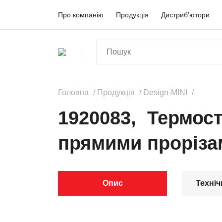
Про компанію
Продукція
Дистриб’ютори
Головна
Продукція
Design-MINI
1920083, Термост
прямими проріза
Опис
Техніч