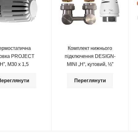
ермостатична
Комплект нижнього
ловка PROJECT
підключення DESIGN-
“Н”, М30 х 1,5
MINI „Н“, кутовий, ½”
Переглянути
Переглянути