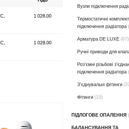
Вузли підключення раді
°С,
1 028.00
Термостатичнi комплек
підключення радіатора
Арматура DE LUXE
(67)
°С,
1 028.00
Ручні приводи для клап
Роз’ємні різьбові з’єдн
підключення радіатора
З’єднувальні фітинги
(3
Фітинги
(13)
ПІДЛОГОВЕ ОПАЛЕННЯ
БАЛАНСУВАННЯ ТА