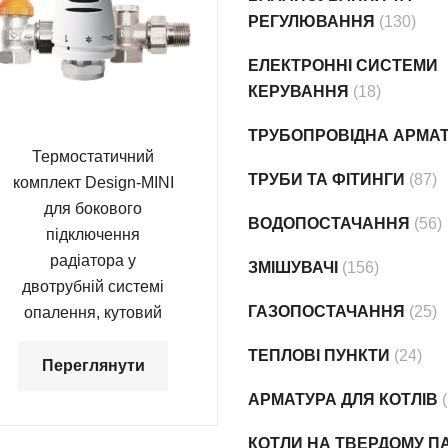
РЕГУЛЮВАННЯ
(130)
ЕЛЕКТРОННІ СИСТЕМИ
КЕРУВАННЯ
(18)
ТРУБОПРОВІДНА АРМА
Термостатичний
ТРУБИ ТА ФІТИНГИ
(87)
комплект Design-MINI
для бокового
ВОДОПОСТАЧАННЯ
(56)
підключення
радіатора у
ЗМІШУВАЧІ
(156)
двотрубній системі
ГАЗОПОСТАЧАННЯ
(25)
опалення, кутовий
ТЕПЛОВІ ПУНКТИ
(24)
Переглянути
АРМАТУРА ДЛЯ КОТЛІВ
КОТЛИ НА ТВЕРДОМУ ПА