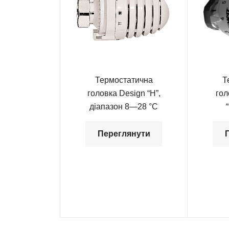
Термостатична
Т
головка Design “H”,
го
діапазон 8—28 °С
Переглянути