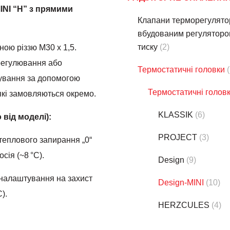
INI “H” з прямими
Клапани терморегулято
вбудованим регуляторо
тиску
(2)
ною різзю М30 х 1,5.
регулювання або
Термостатичнi головки
ування за допомогою
Термостатичнi голов
кі замовляються окремо.
KLASSIK
(6)
від моделі):
PROJECT
(3)
 теплового запирання „0“
сія (~8 °C).
Design
(9)
я налаштування на захист
Design-MINI
(10)
).
HERZCULES
(4)