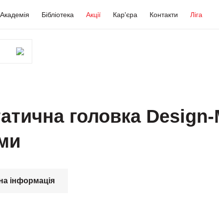
Академія
Бібліотека
Акції
Кар'єра
Контакти
Ліга
атична головка Design-M
ми
на інформація