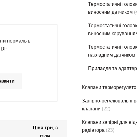
Термостатичнi головк
виносним датчиком
(
Термостатичнi головк
виносним керування
ти нормаль в
Термостатичнi головк
PDF
накладним датчиком
Приладдя та адапте
тажити
Клапани терморегулято
Запірно-регулювальні р
клапани
(22)
Клапани запірні для ві
Ціна грн, з
радіатора
(23)
ПДВ