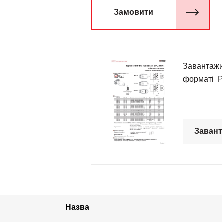
Замовити
Завантажи
форматі 
Заван
Назва